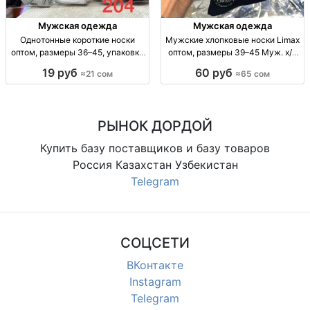
Мужская одежда
Мужская одежда
Однотонные короткие носки
Мужские хлопковые носки Limax
оптом, размеры 36–45, упаковка
оптом, размеры 39–45 Муж. х/б
10 штук Однотонные короткие
носки Limax, р-р 39–45, уп. 12
19 руб
60 руб
≈21 сом
≈65 сом
носки оптом, р-р 36–41 и 41–45,
пар, 65 сом.
уп. 10 шт., 21 сом/уп.
РЫНОК ДОРДОЙ
Купить базу поставщиков и базу товаров
Россия Казахстан Узбекистан
Telegram
СОЦСЕТИ
ВКонтакте
Instagram
Telegram