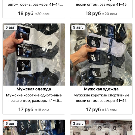
оптом, осень, размеры 41–44
носки оптом, размеры 41–45
Муж. спорт. носки, осень, р-р 41–
Муж. носки, однотн., черные, р-р
18 руб
18 руб
≈20 сом
≈20 сом
44, уп. 10 шт., опт.
41–45, уп. 10 пар, опт.
5 авг.
5 авг.
Мужская одежда
Мужская одежда
Мужские короткие однотонные
Мужские короткие спортивные
носки оптом, размеры 41–45
носки оптом, размеры 41–45
Муж. короткие однотон. носки, р-
Муж. спорт. носки, р-р 41–45, опт,
17 руб
17 руб
≈18 сом
≈18 сом
р 41–45, опт: 18 сом/пара, компл.
уп. 10 шт. — 180 сом
10 пар — 180 сом.
5 авг.
3 авг.