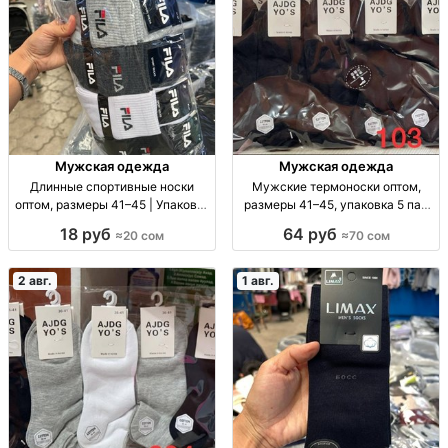
Мужская одежда
Мужская одежда
Длинные спортивные носки
Мужские термоноски оптом,
оптом, размеры 41–45 | Упаковка
размеры 41–45, упаковка 5 пар
10 шт. Спорт. носки опт, р-р 41–
Муж. термоноски, р-р 41–45, уп.
18 руб
64 руб
≈20 сом
≈70 сом
45, уп. 10 шт., 20 сом/уп.
5 шт., опт.
2 авг.
1 авг.