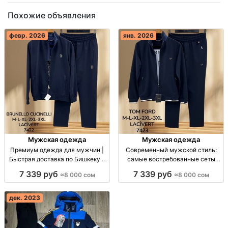
Похожие объявления
февр. 2026
янв. 2026
Мужская одежда
Мужская одежда
Премиум одежда для мужчин |
Современный мужской стиль:
Быстрая доставка по Бишкеку и
самые востребованные сеты
в Россию и Казахстан Премиум
сезона Мужские сеты сезона.
7 339 руб
7 339 руб
≈8 000 сом
≈8 000 сом
одежда для мужчин, доставка по
Матовая текстура, Haki и
Бишкеку и в Россию, Казахстан.
Lacivert. Доставка по Бишкеку,
России и Казахстану.
дек. 2023