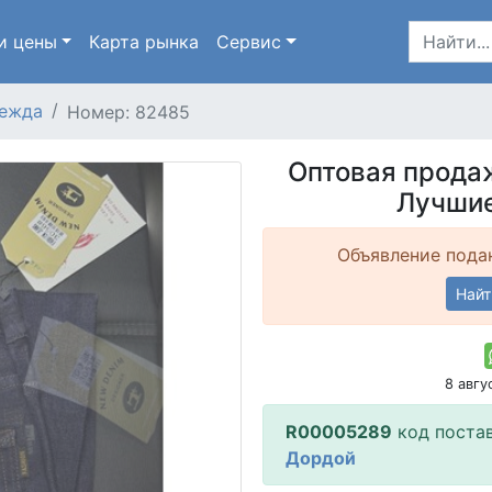
и цены
Карта
рынка
Сервис
ежда
Номер: 82485
Оптовая прода
Лучшие
Объявление подан
Найт
8 авг
R00005289
код поста
Дордой