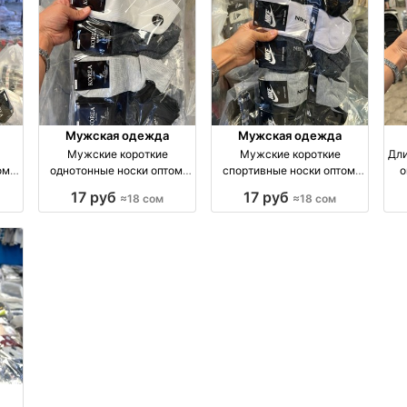
Мужская одежда
Мужская одежда
Мужские короткие
Мужские короткие
Дли
ом,
однотонные носки оптом,
спортивные носки оптом,
о
м
размеры 41–45 оптом
размеры 41–45 оптом
17 руб
17 руб
≈18 сом
≈18 сом
я
производство Киргизия
производство Киргизия