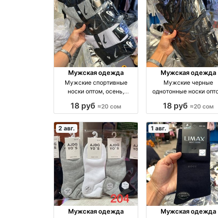
Мужская одежда
Мужская одежда
Мужские спортивные
Мужские черные
носки оптом, осень,
однотонные носки опт
размеры 41–44 оптом
размеры 41–45 опто
18 руб
18 руб
≈20 сом
≈20 сом
производство Россия
производство Росси
2 авг.
1 авг.
Мужская одежда
Мужская одежда