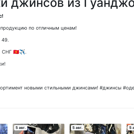
и джинсов из Гуанджо
с!
 продукцию по отличным ценам!
 49.
СНГ 🇰🇬✈️.
ки!
ссортимент новыми стильными джинсами! #джинсы #од
5 авг.
5 авг.
5 