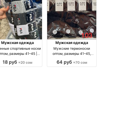
Мужская одежда
Мужская одежда
нные спортивные носки
Мужские термоноски
птом, размеры 41–45 |
оптом, размеры 41–45,
Упаковка 10 шт. оптом
упаковка 5 пар оптом
18 руб
64 руб
≈20 сом
≈70 сом
производство Россия
производство Киргизия