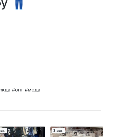
у 👖
ежда #опт #мода
авг.
3 авг.