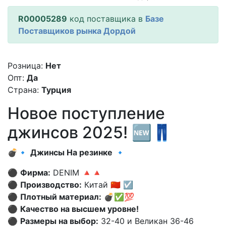
R00005289
код поставщика в
Базе
Поставщиков рынка Дордой
Розница:
Нет
Опт:
Да
Страна:
Турция
Новое поступление
джинсов 2025! 🆕👖
💣🔹
Джинсы На резинке
🔹
⚫️
Фирма:
DENIM 🔺🔺
⚫️
Производство:
Китай 🇨🇳 ☑️
⚫️
Плотный материал:
💣✅💯
⚫️
Качество на высшем уровне!
⚫️
Размеры на выбор:
32-40 и Великан 36-46