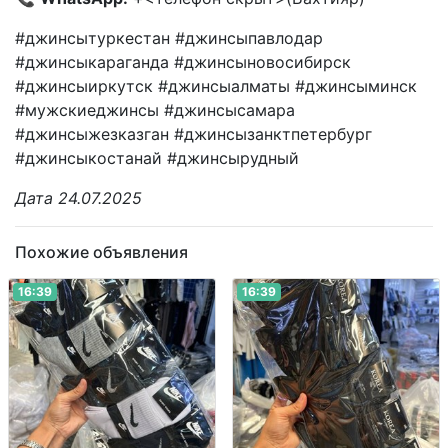
#джинсытуркестан #джинсыпавлодар
#джинсыкараганда #джинсыновосибирск
#джинсыиркутск #джинсыалматы #джинсыминск
#мужскиеджинсы #джинсысамара
#джинсыжезказган #джинсызанктпетербург
#джинсыкостанай #джинсырудный
Дата 24.07.2025
Похожие объявления
16:39
16:39