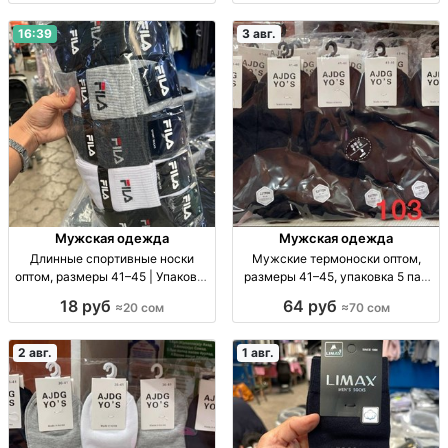
10 пар — 180 сом.
16:39
3 авг.
Мужская одежда
Мужская одежда
Длинные спортивные носки
Мужские термоноски оптом,
оптом, размеры 41–45 | Упаковка
размеры 41–45, упаковка 5 пар
10 шт. Спорт. носки опт, р-р 41–
Муж. термоноски, р-р 41–45, уп.
18 руб
64 руб
≈20 сом
≈70 сом
45, уп. 10 шт., 20 сом/уп.
5 шт., опт.
2 авг.
1 авг.