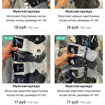
Мужская одежда
Мужская одежда
Мужские спортивные носки
Мужские черные однотонные
оптом, осень, размеры 41–44
носки оптом, размеры 41–45
Муж. спорт. носки, осень, р-р 41–
Муж. носки, однотн., черные, р-р
18 руб
18 руб
≈20 сом
≈20 сом
44, уп. 10 шт., опт.
41–45, уп. 10 пар, опт.
16:39
16:39
Мужская одежда
Мужская одежда
Мужские короткие однотонные
Мужские короткие спортивные
носки оптом, размеры 41–45
носки оптом, размеры 41–45
Муж. короткие однотон. носки, р-
Муж. спорт. носки, р-р 41–45, опт,
17 руб
17 руб
≈18 сом
≈18 сом
р 41–45, опт: 18 сом/пара, компл.
уп. 10 шт. — 180 сом