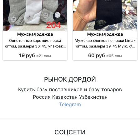
Мужская одежда
Мужская одежда
Однотонные короткие носки
Мужские хлопковые носки Limax
оптом, размеры 36–45, упаковка
оптом, размеры 39–45 Муж. х/б
10 штук Однотонные короткие
носки Limax, р-р 39–45, уп. 12
19 руб
60 руб
≈21 сом
≈65 сом
носки оптом, р-р 36–41 и 41–45,
пар, 65 сом.
уп. 10 шт., 21 сом/уп.
РЫНОК ДОРДОЙ
Купить базу поставщиков и базу товаров
Россия Казахстан Узбекистан
Telegram
СОЦСЕТИ