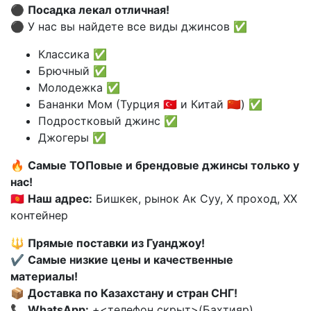
⚫️
Посадка лекал отличная!
⚫️ У нас вы найдете все виды джинсов ✅
Классика ✅
Брючный ✅
Молодежка ✅
Бананки Мом (Турция 🇹🇷 и Китай 🇨🇳) ✅
Подростковый джинс ✅
Джогеры ✅
🔥
Самые ТОПовые и брендовые джинсы только у
нас!
🇰🇬
Наш адрес:
Бишкек, рынок Ак Суу, X проход, XX
контейнер
🔱
Прямые поставки из Гуанджоу!
✔️
Самые низкие цены и качественные
материалы!
📦
Доставка по Казахстану и стран СНГ!
📞
WhatsApp:
+<телефон скрыт>(Бахтияр)