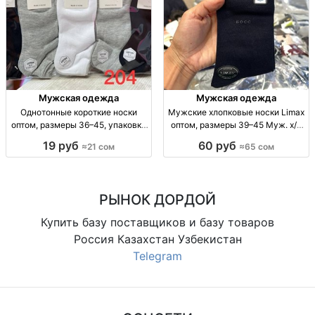
Мужская одежда
Мужская одежда
Однотонные короткие носки
Мужские хлопковые носки Limax
оптом, размеры 36–45, упаковка
оптом, размеры 39–45 Муж. х/б
10 штук Однотонные короткие
носки Limax, р-р 39–45, уп. 12
19 руб
60 руб
≈21 сом
≈65 сом
носки оптом, р-р 36–41 и 41–45,
пар, 65 сом.
уп. 10 шт., 21 сом/уп.
РЫНОК ДОРДОЙ
Купить базу поставщиков и базу товаров
Россия Казахстан Узбекистан
Telegram