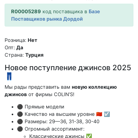
R00005289
код поставщика в
Базе
Поставщиков рынка Дордой
Розница:
Нет
Опт:
Да
Страна:
Турция
Новое поступление джинсов 2025
👖
Мы рады представить вам
новую коллекцию
джинсов
от фирмы COLIN’S!
⚫️ Прямые модели
⚫️ Качество на высшем уровне 🇨🇳 ☑️
⚫️ Размеры: 29—36, 31-38, 30-40
⚫️ Огромный ассортимент:
Классические джинсы ✅