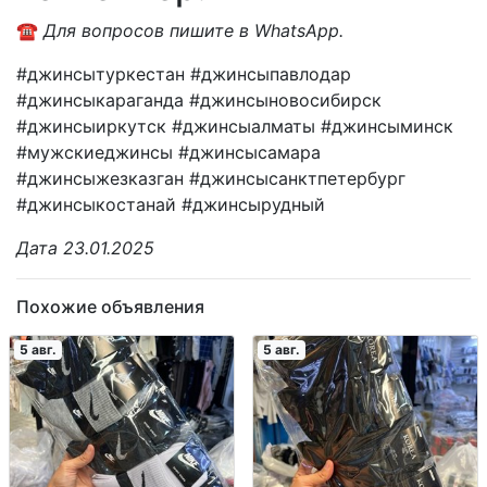
☎️
Для вопросов пишите в WhatsApp.
#джинсытуркестан #джинсыпавлодар
#джинсыкараганда #джинсыновосибирск
#джинсыиркутск #джинсыалматы #джинсыминск
#мужскиеджинсы #джинсысамара
#джинсыжезказган #джинсысанктпетербург
#джинсыкостанай #джинсырудный
Дата 23.01.2025
Похожие объявления
5 авг.
5 авг.