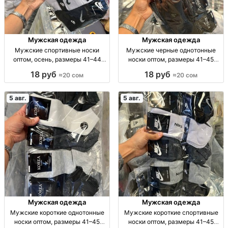
Мужская одежда
Мужская одежда
Мужские спортивные носки
Мужские черные однотонные
оптом, осень, размеры 41–44
носки оптом, размеры 41–45
Муж. спорт. носки, осень, р-р 41–
Муж. носки, однотн., черные, р-р
18 руб
18 руб
≈20 сом
≈20 сом
44, уп. 10 шт., опт.
41–45, уп. 10 пар, опт.
5 авг.
5 авг.
Мужская одежда
Мужская одежда
Мужские короткие однотонные
Мужские короткие спортивные
носки оптом, размеры 41–45
носки оптом, размеры 41–45