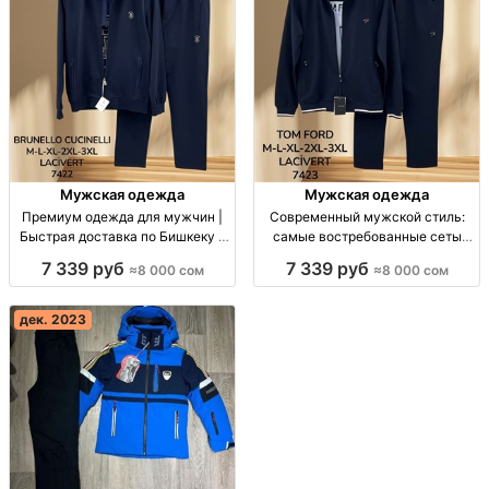
Мужская одежда
Мужская одежда
Премиум одежда для мужчин |
Современный мужской стиль:
Быстрая доставка по Бишкеку и
самые востребованные сеты
в Россию и Казахстан Премиум
сезона Мужские сеты сезона.
7 339 руб
7 339 руб
≈8 000 сом
≈8 000 сом
одежда для мужчин, доставка по
Матовая текстура, Haki и
Бишкеку и в Россию, Казахстан.
Lacivert. Доставка по Бишкеку,
России и Казахстану.
дек. 2023