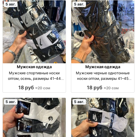
5 авг.
5 авг.
Мужская одежда
Мужская одежда
Мужские спортивные носки
Мужские черные однотонные
оптом, осень, размеры 41–44
носки оптом, размеры 41–45
Муж. спорт. носки, осень, р-р 41–
Муж. носки, однотн., черные, р-р
18 руб
18 руб
≈20 сом
≈20 сом
44, уп. 10 шт., опт.
41–45, уп. 10 пар, опт.
5 авг.
5 авг.