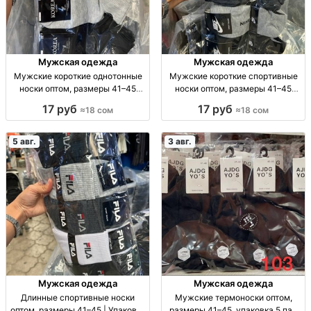
Мужская одежда
Мужская одежда
Мужские короткие однотонные
Мужские короткие спортивные
носки оптом, размеры 41–45
носки оптом, размеры 41–45
Муж. короткие однотон. носки, р-
Муж. спорт. носки, р-р 41–45, опт,
17 руб
17 руб
≈18 сом
≈18 сом
р 41–45, опт: 18 сом/пара, компл.
уп. 10 шт. — 180 сом
10 пар — 180 сом.
5 авг.
3 авг.
Мужская одежда
Мужская одежда
Длинные спортивные носки
Мужские термоноски оптом,
оптом, размеры 41–45 | Упаковка
размеры 41–45, упаковка 5 пар