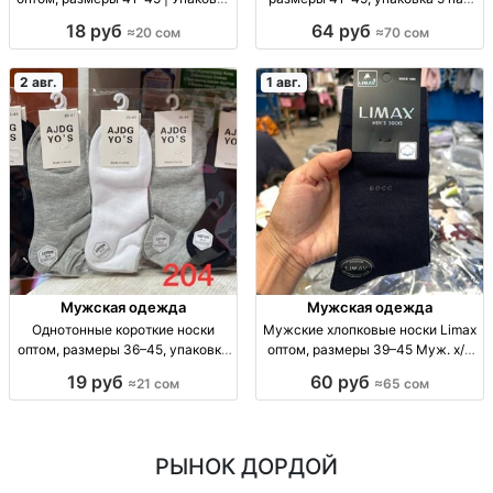
10 шт. Спорт. носки опт, р-р 41–
Муж. термоноски, р-р 41–45, уп.
18 руб
64 руб
≈20 сом
≈70 сом
45, уп. 10 шт., 20 сом/уп.
5 шт., опт.
2 авг.
1 авг.
Мужская одежда
Мужская одежда
Однотонные короткие носки
Мужские хлопковые носки Limax
оптом, размеры 36–45, упаковка
оптом, размеры 39–45 Муж. х/б
10 штук Однотонные короткие
носки Limax, р-р 39–45, уп. 12
19 руб
60 руб
≈21 сом
≈65 сом
носки оптом, р-р 36–41 и 41–45,
пар, 65 сом.
уп. 10 шт., 21 сом/уп.
РЫНОК ДОРДОЙ