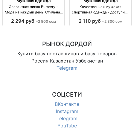
Мужская одежда
Мужская одежда
Элегантная зипка Burberry -
Качественная мужская
Мода на каждый день! Стильная
спортивная одежда - доступные
зипка Burberry M, L, XL, XXL -
цены и быстрая доставка!
2 294 руб
2 110 руб
≈2 500 сом
≈2 300 сом
2500 сом. Доставка по Бишкеку.
Стильная мужская спортодежда,
Дордой ТЦ АЗИЯ, 2300 сом,
доставка по КГ, КЗ, РУ.
РЫНОК ДОРДОЙ
Купить базу поставщиков и базу товаров
Россия Казахстан Узбекистан
Telegram
СОЦСЕТИ
ВКонтакте
Instagram
Telegram
YouTube