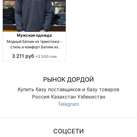
Мужская одежда
Модный батник из трикотажа -
стиль и комфорт Батник из
трикотажа, размеры M-XXL,
3 211 руб
≈3 500 сом
стиль и комфорт, цена 3500с
РЫНОК ДОРДОЙ
Купить базу поставщиков и базу товаров
Россия Казахстан Узбекистан
Telegram
СОЦСЕТИ