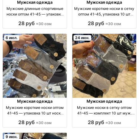
Мужская одежда
Мужская одежда
Мужские длинные спортивные
Мужские короткие носки в сетку
носки оптом 41–45 — упаковка
оптом 41–45, упаковка 10 шт
10 шт муж. длинные спорт-носки,
муж. носки, короткие, сетка/
28 руб
28 руб
≈30 сом
≈30 сом
р-р 41–45, фас. 10 шт/уп., опт,
дышащие, 41–45, 10 шт/уп, опт
сом/уп.
6 июл.
24 июн.
Мужская одежда
Мужская одежда
Мужские короткие носки оптом
Мужские носки в сетку оптом
41–45 — упаковка 10 шт носки
41–45 — комплект 10 шт муж.
мужские короткие, 41–45, опт,
носки в сетку, 41–45, опт,
28 руб
28 руб
≈30 сом
≈30 сом
10шт/уп, цена 30 сом/уп, для
комплект 10 шт, сезон/дышащие,
продажи и ассортимента
для перепродажи
9 июн.