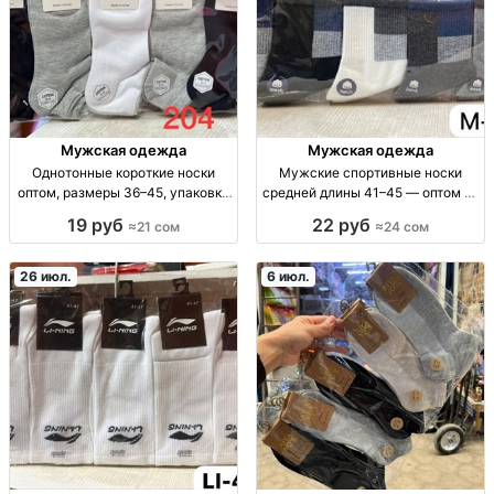
Мужская одежда
Мужская одежда
Однотонные короткие носки
Мужские спортивные носки
оптом, размеры 36–45, упаковка
средней длины 41–45 — оптом 10
10 штук Однотонные короткие
пар/упаковка муж. спортивные
19 руб
22 руб
≈21 сом
≈24 сом
носки оптом, р-р 36–41 и 41–45,
носки ср. длины, р.41–45, опт,
уп. 10 шт., 21 сом/уп.
упаковка 10 шт, повседнев/спорт
26 июл.
6 июл.