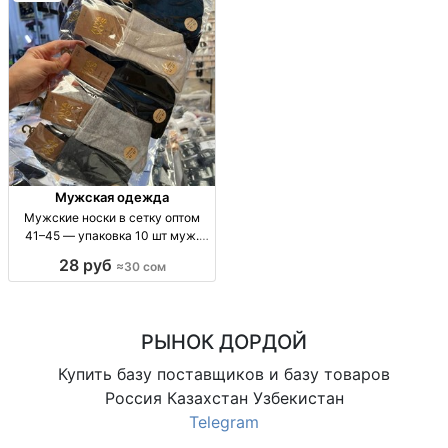
Мужская одежда
Мужские носки в сетку оптом
41–45 — упаковка 10 шт муж.
носки сетка, размер 41-45, 10
28 руб
≈30 сом
шт/уп, повседн., комфорт
РЫНОК ДОРДОЙ
Купить базу поставщиков и базу товаров
Россия Казахстан Узбекистан
Telegram