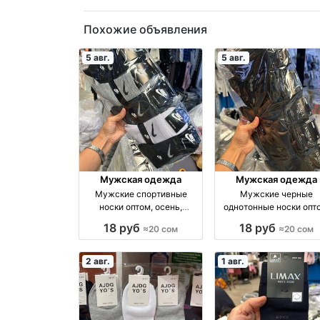
Похожие объявления
5 авг.
5 авг.
Мужская одежда
Мужская одежда
Мужские спортивные
Мужские черные
носки оптом, осень,
однотонные носки опт
размеры 41–44 оптом
размеры 41–45 опто
18 руб
18 руб
≈20 сом
≈20 сом
производство Россия
производство Росси
2 авг.
1 авг.