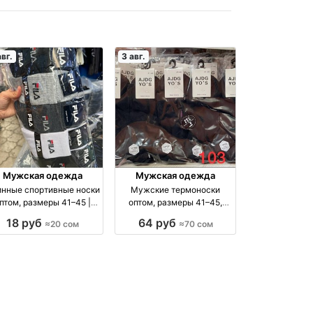
авг.
3 авг.
Мужская одежда
Мужская одежда
нные спортивные носки
Мужские термоноски
птом, размеры 41–45 |
оптом, размеры 41–45,
Упаковка 10 шт. оптом
упаковка 5 пар оптом
18 руб
64 руб
≈20 сом
≈70 сом
производство Россия
производство Киргизия