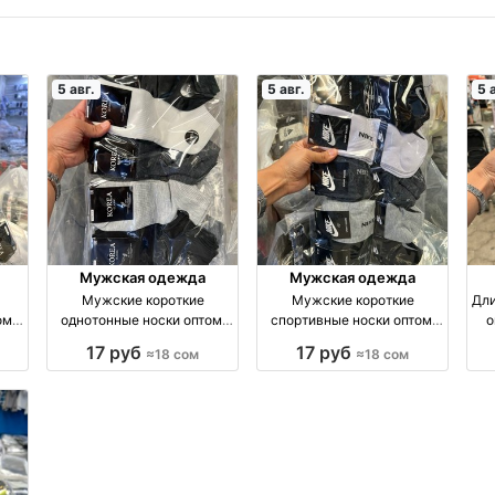
5 авг.
5 авг.
5 
Мужская одежда
Мужская одежда
Мужские короткие
Мужские короткие
Дли
ом,
однотонные носки оптом,
спортивные носки оптом,
о
м
размеры 41–45 оптом
размеры 41–45 оптом
17 руб
17 руб
≈18 сом
≈18 сом
я
производство Киргизия
производство Киргизия