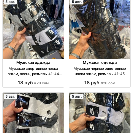
5 авг.
5 авг.
Мужская одежда
Мужская одежда
Мужские спортивные носки
Мужские черные однотонные
оптом, осень, размеры 41–44
носки оптом, размеры 41–45
Муж. спорт. носки, осень, р-р 41–
Муж. носки, однотн., черные, р-р
18 руб
18 руб
≈20 сом
≈20 сом
44, уп. 10 шт., опт.
41–45, уп. 10 пар, опт.
5 авг.
5 авг.