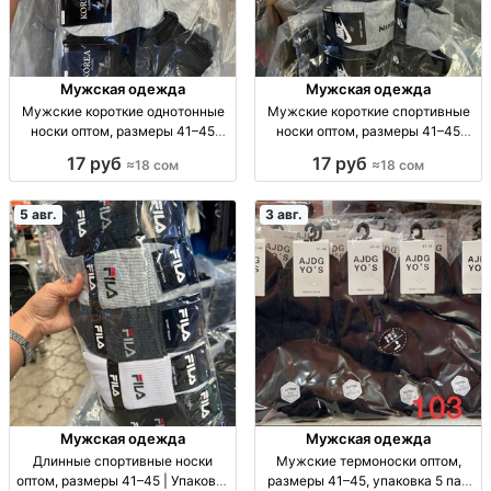
Мужская одежда
Мужская одежда
Мужские короткие однотонные
Мужские короткие спортивные
носки оптом, размеры 41–45
носки оптом, размеры 41–45
Муж. короткие однотон. носки, р-
Муж. спорт. носки, р-р 41–45, опт,
17 руб
17 руб
≈18 сом
≈18 сом
р 41–45, опт: 18 сом/пара, компл.
уп. 10 шт. — 180 сом
10 пар — 180 сом.
5 авг.
3 авг.
Мужская одежда
Мужская одежда
Длинные спортивные носки
Мужские термоноски оптом,
оптом, размеры 41–45 | Упаковка
размеры 41–45, упаковка 5 пар