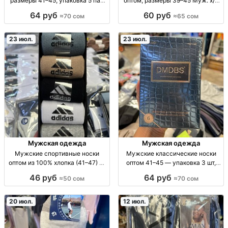
размеры 41–45, упаковка 5 пар
оптом, размеры 39–45 Муж. х/б
Муж. термоноски, р-р 41–45, уп.
носки Limax, р-р 39–45, уп. 12
64 руб
60 руб
≈70 сом
≈65 сом
5 шт., опт.
пар, 65 сом.
23 июл.
23 июл.
Мужская одежда
Мужская одежда
Мужские спортивные носки
Мужские классические носки
оптом из 100% хлопка (41–47) —
оптом 41–45 — упаковка 3 шт,
упаковка 5 пар муж. спорт. носки
цена 70 сом Муж. носки
46 руб
64 руб
≈50 сом
≈70 сом
опт, 100% хлопок, р-р 41-47, упак.
классич., р-ры 41-45, упак. 3 шт,
5 шт, для повседн./спорт
опт, базовая модель, для
магазина/розницы.
20 июл.
12 июл.