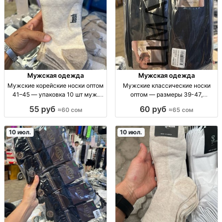
Мужская одежда
Мужская одежда
Мужские корейские носки оптом
Мужские классические носки
41–45 — упаковка 10 шт муж.
оптом — размеры 39-47,
носки корейск., разм. 41-45, опт,
упаковка 12 пар нос. муж.
55 руб
60 руб
≈60 сом
≈65 сом
упак. 10 шт, 60 KGS/упак. без
класcич. опт; р-ры 39-41/41-
контактов
43/43-45/45-47; упаковка 12 шт;
поставка по регионам СНГ
10 июл.
10 июл.