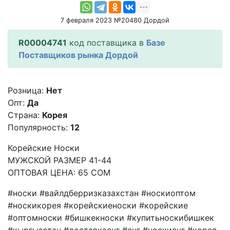
7 февраля 2023 №20480 Дордой
R00004741
код поставщика в
Базе
Поставщиков рынка Дордой
Розница:
Нет
Опт:
Да
Страна:
Корея
Популярность:
12
Корейские Носки
МУЖСКОЙ РАЗМЕР 41-44
ОПТОВАЯ ЦЕНА: 65 СОМ
#носки #вайлдберризказахстан #носкиоптом
#носкикорея #корейскиеноски #корейские
#оптомноски #бишкекноски #купитьноскибишкек
#кыргызстан #доставкаснг #снг #носкиснг #корея