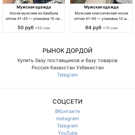
Мужская одежда
Мужская одежда
Носки мужские из бамбука
Мужские классические носки
оптом 41–45 — упаковка 10 пар
оптом 41–45 — упаковка 10 шт
носки м/к из бамбука, р-р 41-45,
муж. классич. носки, р-р 41–45,
50 руб
64 руб
≈55 сом
≈70 сом
состав бамбук, комфорт/
фас. 10 шт/уп, повседн. стиль,
дышащие, ежедневная носка,
опт, доставка по регионам и СНГ
упак. 10шт
РЫНОК ДОРДОЙ
Купить базу поставщиков и базу товаров
Россия Казахстан Узбекистан
Telegram
СОЦСЕТИ
ВКонтакте
Instagram
Telegram
YouTube