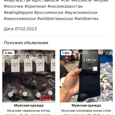
#носочки #оригинал #носкиказахстан
#вайлдберриз #россияноски #мужскиеноски
#женскиеноски #wildberriesноски #wildberries
Дата 07.02.2023
Похожие объявления
3 авг.
1 авг.
Мужская одежда
Мужская одежда
Мужские термоноски оптом,
Мужские хлопковые носки Limax