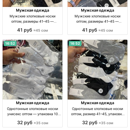
Мужская одежда
Мужская одежда
Мужские хлопковые носки
Мужские хлопковые носки
оптом, размеры 41–45 —
оптом, размеры 41–45 —
упаковка 10 пар Муж. хлопк.
упаковка 10 пар Муж. х/б носки,
41 руб
41 руб
≈45 сом
≈45 сом
носки, р-р 41–45, уп. 10 шт., опт,
р-р 41–45, уп. 10 шт., опт.
45 сом/уп.
16:52
16:52
Мужская одежда
Мужская одежда
Однотонные хлопковые носки
Однотонные хлопковые носки
унисекс оптом — упаковка 10
оптом, размер 41–45, упаковка
пар Носки унисекс, х/б,
10 пар Носки х/б, однотн., р-р 41–
32 руб
32 руб
≈35 сом
≈35 сом
однотонные, р-р универс., уп. 10
45, уп. 10 шт., опт.
шт., опт.