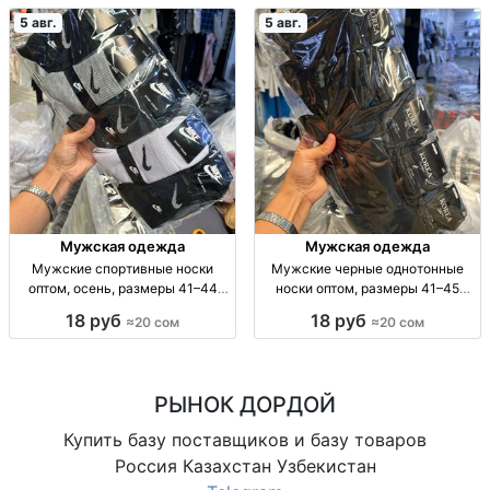
5 авг.
5 авг.
Мужская одежда
Мужская одежда
Мужские спортивные носки
Мужские черные однотонные
оптом, осень, размеры 41–44
носки оптом, размеры 41–45
Муж. спорт. носки, осень, р-р 41–
Муж. носки, однотн., черные, р-р
18 руб
18 руб
≈20 сом
≈20 сом
44, уп. 10 шт., опт.
41–45, уп. 10 пар, опт.
РЫНОК ДОРДОЙ
Купить базу поставщиков и базу товаров
Россия Казахстан Узбекистан