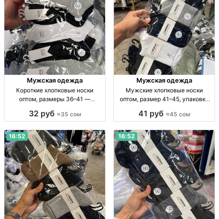
Мужская одежда
Мужская одежда
Короткие хлопковые носки
Мужские хлопковые носки
оптом, размеры 36–41 —
оптом, размер 41–45, упаковка
упаковка 10 пар Короткие х/б
10 пар Муж. хлопк. носки, дл., р-р
32 руб
41 руб
≈35 сом
≈45 сом
носки, р-р 36–41, однотонные, уп.
41–45, уп. 10 шт., опт.
10 шт., опт
16:52
16:52