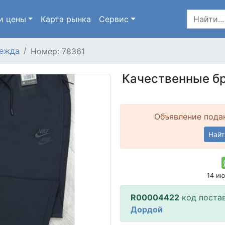
и цены
Карта
рынка
Сервис
ежда
Номер: 78361
Качественные бр
Объявление подан
Найт
14 и
R00004422
код поста
Дордой