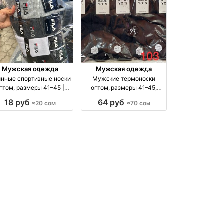
Мужская одежда
Мужская одежда
нные спортивные носки
Мужские термоноски
птом, размеры 41–45 |
оптом, размеры 41–45,
Упаковка 10 шт. оптом
упаковка 5 пар оптом
18 руб
64 руб
≈20 сом
≈70 сом
производство Россия
производство Киргизия