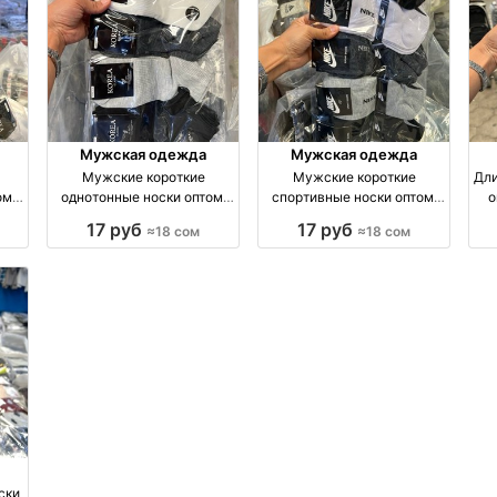
Мужская одежда
Мужская одежда
Мужские короткие
Мужские короткие
Дли
ом,
однотонные носки оптом,
спортивные носки оптом,
о
м
размеры 41–45 оптом
размеры 41–45 оптом
17 руб
17 руб
≈18 сом
≈18 сом
я
производство Киргизия
производство Киргизия
ски