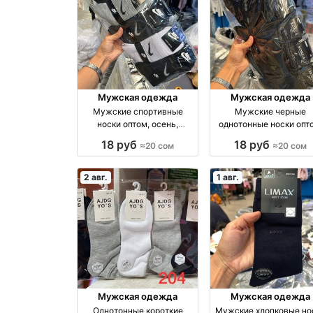
Мужская одежда
Мужская одежда
Мужские спортивные
Мужские черные
носки оптом, осень,
однотонные носки опт
размеры 41–44 оптом
размеры 41–45 опто
18 руб
18 руб
≈20 сом
≈20 сом
производство Россия
производство Росси
2 авг.
1 авг.
Мужская одежда
Мужская одежда
Однотонные короткие
Мужские хлопковые но