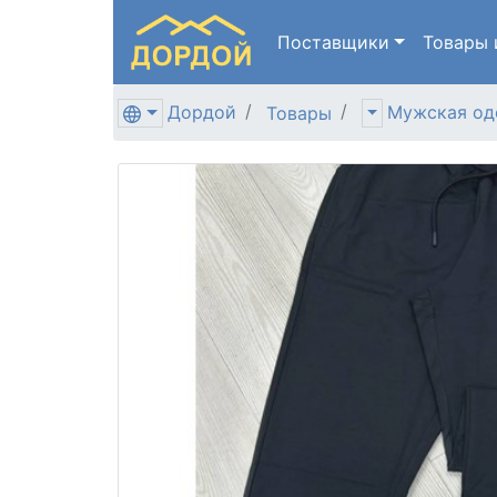
Поставщики
Товары
Дордой
Мужская од
Товары