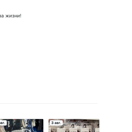
за жизни!
авг.
3 авг.