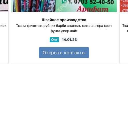
Швейное производство
олок
Ткани трикотаж рубчик барби штапель кожа ангора креп
Тка
фунта диор лайт
Опт
14.01.23
Открыть
контакты