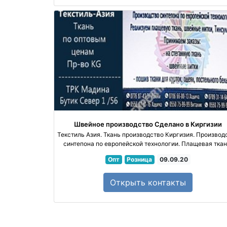
Швейное производство
Сделано в Киргизии
Текстиль Азия. Ткань производство Киргизия. Производ
синтепона по европейской технологии. Плащевая ткан
швейные нитки, Тинсулейт, стеганую ткань, ткани для ку
Опт
Розница
09.09.20
одеял, постельного белья
Открыть
контакты