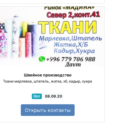
Объездная дорога
Трасса Алма-Ата - Бишкек
Швейное производство
Ткани марлевка, штапель, жатка, хб, кадыр, хукра
Опт
08.09.20
Открыть
контакты