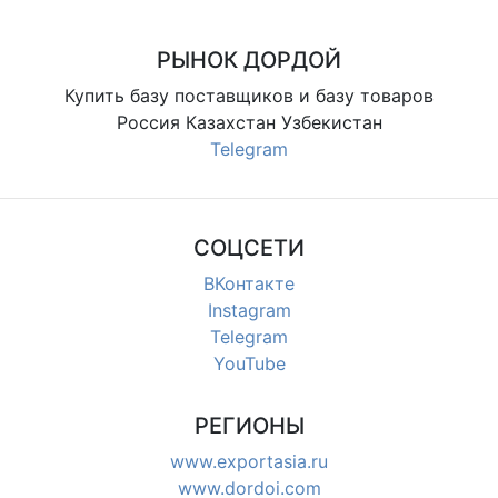
Дордой (китайский рынок)
Кишка большая (старый ЛЭП)
9 проход (самопошив)
9 проход (самопошив)
11 проход
11 проход
12 проход
РЫНОК ДОРДОЙ
12 проход
13 проход
13 проход
Купить базу поставщиков и базу товаров
Россия Казахстан Узбекистан
ЛЭП (кишка малая)
Мир обуви
Telegram
Мурас-Спорт
оковой проход
СОЦСЕТИ
ВКонтакте
Instagram
Telegram
YouTube
РЕГИОНЫ
www.exportasia.ru
www.dordoi.com