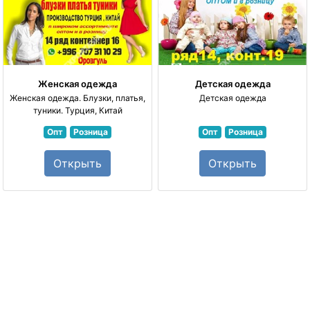
Женская одежда
Детская одежда
Женская одежда. Блузки, платья,
Детская одежда
туники. Турция, Китай
Опт
Розница
Опт
Розница
Открыть
Открыть
части