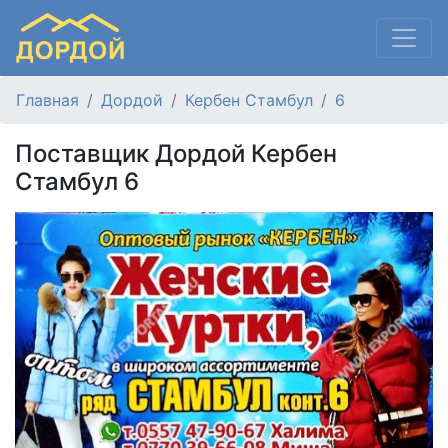
Главная
Дордой
Кербен Стамбул
6
Поставщик Дордой Кербен
Стамбул 6