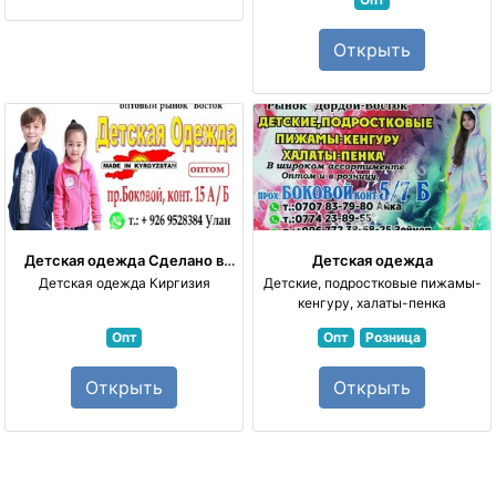
Открыть
Детская одежда
Сделано в
Детская одежда
Киргизии
Детская одежда Киргизия
Детские, подростковые пижамы-
кенгуру, халаты-пенка
Опт
Опт
Розница
Открыть
Открыть