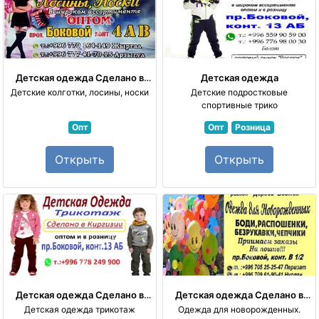
Детская одежда
Сделано в
Детская одежда
Киргизии
Детские колготки, лосины, носки
Детские подростковые
спортивные трико
Опт
Опт
Розница
Открыть
Открыть
Детская одежда
Сделано в
Детская одежда
Сделано в
Киргизии
Киргизии
Детская одежда трикотаж
Одежда для новорожденных.