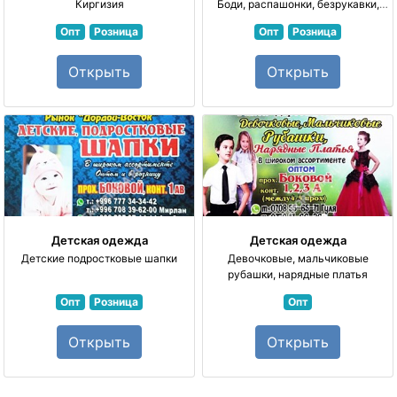
Киргизия
Боди, распашонки, безрукавки,
чепчики. Принимаем заказы на
Опт
Розница
Опт
Розница
пошив
Открыть
Открыть
Детская одежда
Детская одежда
Детские подростковые шапки
Девочковые, мальчиковые
рубашки, нарядные платья
Опт
Розница
Опт
Открыть
Открыть