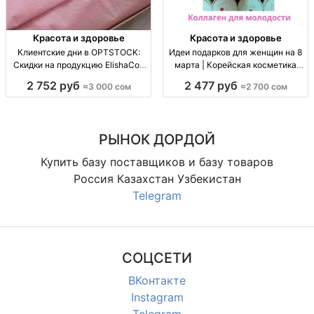
Красота и здоровье
Красота и здоровье
Клиентские дни в OPTSTOCK:
Идеи подарков для женщин на 8
Скидки на продукцию ElishaCoy
марта | Корейская косметика
23-24 октября! Клиентские дни
оптом и в розницу Готовые
2 752 руб
2 477 руб
≈3 000 сом
≈2 700 сом
23-24 Окт; Скидки на ElishaCoy;
подарки для 8 марта! Наборы от
Подарки; Консультации; Лотерея!
2700 сом. Оптом и в розницу.
РЫНОК ДОРДОЙ
Купить базу поставщиков и базу товаров
Россия Казахстан Узбекистан
Telegram
СОЦСЕТИ
ВКонтакте
Instagram
Telegram