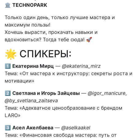
🏛
TECHNOPARK
Только один день, только лучшие мастера и
максимум пользы!
Хочешь вырасти, прокачать навыки и
вдохновиться? Тогда тебе сюда! 🚀
🌟 СПИКЕРЫ:
1️⃣
Екатерина Мирц
—
@ekaterina_mirz
Тема: «От мастера к инструктору: секреты роста и
мотивации»
2️⃣
Светлана и Игорь Зайцевы
—
@igor_manicure
,
@by_svetlana_zaitseva
Тема: «Адекватное ценообразование с брендом
LARO»
3️⃣
Асел Акелбаева
—
@aselkaakel
Тема: «Финансовая свобода мастера: путь от