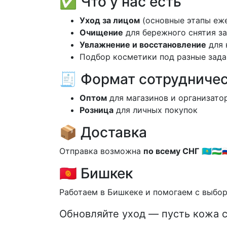
✅ Что у нас есть
Уход за лицом
(основные этапы еже
Очищение
для бережного снятия з
Увлажнение и восстановление
для 
Подбор косметики под разные зада
🧾 Формат сотрудниче
Оптом
для магазинов и организато
Розница
для личных покупок
📦 Доставка
Отправка возможна
по всему СНГ
🇰🇿🇺🇿🇷
🇰🇬 Бишкек
Работаем в Бишкеке и помогаем с выбор
Обновляйте уход — пусть кожа 