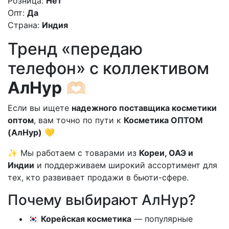
Розница:
Нет
Опт:
Да
Страна:
Индия
Тренд «передаю
телефон» с коллективом
АлНур
🫶🏻
Если вы ищете
надежного поставщика косметики
оптом
, вам точно по пути к
Косметика ОПТОМ
(АлНур)
💛
✨ Мы работаем с товарами из
Кореи, ОАЭ и
Индии
и поддерживаем широкий ассортимент для
тех, кто развивает продажи в бьюти-сфере.
Почему выбирают АлНур?
🇰🇷
Корейская косметика
— популярные