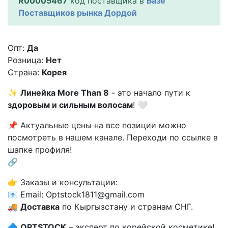
R00005467
код поставщика в
Базе
Поставщиков рынка Дордой
Опт:
Да
Розница:
Нет
Страна:
Корея
✨
Линейка More Than 8
- это начало пути к
здоровым и сильным волосам
! 🤍
📌 Актуальные цены на все позиции можно
посмотреть в нашем канале. Переходи по ссылке в
шапке профиля!
🔗
👉 Заказы и консультации:
📧 Email: Optstock1811@gmail.com
🚚
Доставка
по Кыргызстану и странам СНГ.
🔷
OPTSTOCK
– эксперт по корейской косметике!