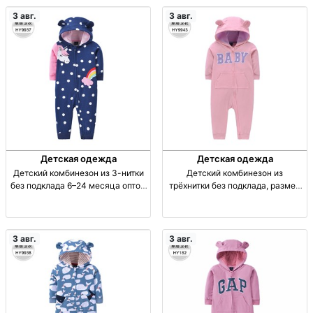
отправка по СНГ.
3 авг.
3 авг.
Детская одежда
Детская одежда
Детский комбинезон из 3-нитки
Детский комбинезон из
без подклада 6–24 месяца оптом
трёхнитки без подклада, размер
Комбез дет. из 3-нитки, без
6–24 месяцев Дет. комб. из 3-
подклада, р-р 6–24 мес., опт.
нитки, без подклада, р-р 6–24
мес., опт.
3 авг.
3 авг.