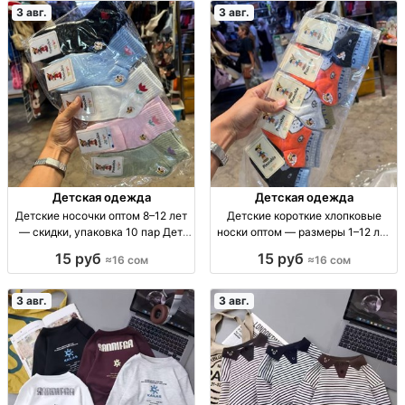
ограниченная парти
3 авг.
3 авг.
Детская одежда
Детская одежда
Детские носочки оптом 8–12 лет
Детские короткие хлопковые
— скидки, упаковка 10 пар Дет.
носки оптом — размеры 1–12 лет
носки оптом, 8–12 лет, уп. 10 шт.,
Дет. короткие х/б носки, р-ры 1–4,
15 руб
15 руб
≈16 сом
≈16 сом
16 сом
4–8, 8–12 лет, уп. 10 шт.
3 авг.
3 авг.