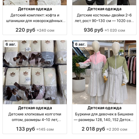
Детская одежда
Детская одежда
Детский комплект: кофта и
Детские костюмы-двойки 2–6
штанишки для новорождённых,
лет, рост 90–130 см — 1020 сом
размеры 62–86 Детский
Детский костюм-двойка, 2–6 лет,
220 руб
936 руб
≈240 сом
≈1 020 сом
комплект 2 пр.: кофта + штаны, р-
рост 90–130 см, пр-во Китай.
ры 62–86, 1 цв.
6 авг.
6 авг.
Детская одежда
Детская одежда
Детские хлопковые колготки
Буркини для девочек в Бишкеке
оптом, размеры 4–10 лет,
— размеры 128, 140, 152 Детские
комплект 12 штук Дет. х/б
буркини, плащевка, серый
133 руб
2 018 руб
≈145 сом
≈2 200 сом
колготки, р-р 4–10 лет, разн.
комбинированный верх, р-р
расцв., уп. 12 шт., опт.
128/140/152, 2200 сом,