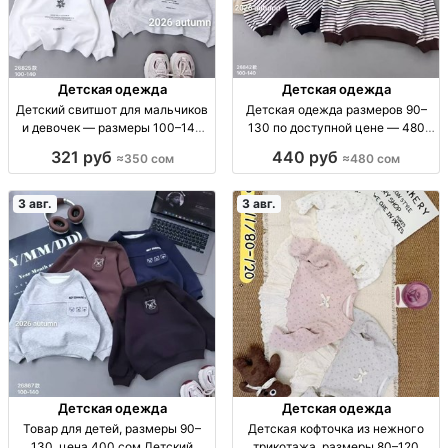
Детская одежда
Детская одежда
Детский свитшот для мальчиков
Детская одежда размеров 90–
и девочек — размеры 100–140
130 по доступной цене — 480
Детский свитшот, мягкий, р-р
сом Детская одежда, р-р 90–130,
321 руб
440 руб
≈350 сом
≈480 сом
100–140, 350 сом
480 сом
3 авг.
3 авг.
Детская одежда
Детская одежда
Товар для детей, размеры 90–
Детская кофточка из нежного
130, цена 400 сом Детский
трикотажа, размеры 80–120