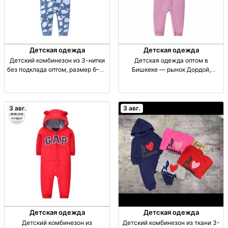
Детская одежда
Детская одежда
Детский комбинезон из 3-нитки
Детская одежда оптом в
без подклада оптом, размер 6–24
Бишкеке — рынок Дордой,
месяца Детский комбез из 3-
Восток 4 Дет. одежда опт,
нитки без подклада, р-р 6–24
Бишкек, р-к Дордой, Восток 4, пр.
мес., код 55, опт.
50С; 08:00–15:00.
3 авг.
3 авг.
Детская одежда
Детская одежда
Детский комбинезон из
Детский комбинезон из ткани 3-