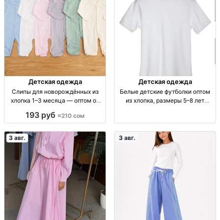
Детская одежда
Детская одежда
Слипы для новорождённых из
Белые детские футболки оптом
хлопка 1–3 месяца — оптом от
из хлопка, размеры 5–8 лет
210 сом Слипы х/б, р-р 1–3 мес.,
Детские белые футболки, х/б, уп.
193 руб
≈210 сом
уп. 6 шт.; опт от 210 сом/шт.
4 шт., р-ры на 5–8 лет, по 100 шт.
каждого р-ра, пр-во Турция/
Узбек
3 авг.
3 авг.