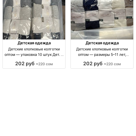
Детская одежда
Детская одежда
Детские хлопковые колготки
Детские хлопковые колготки
оптом — упаковка 10 штук Дет. х/
оптом — размеры 5–11 лет,
б колготки, р-ры 5–7, 7–9, 9–11
упаковка 10 штук Дет. хлопк.
202 руб
202 руб
≈220 сом
≈220 сом
лет, уп. 10 шт.
колготки, р-ры 5–7, 7–9, 9–11 лет,
уп. 10 шт.