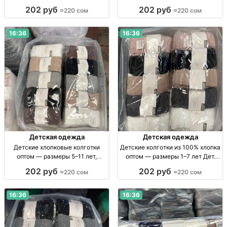
упаковка 10 штук Детские х/б
упаковка 10 штук Дет. х/б
202 руб
202 руб
≈220 сом
≈220 сом
колготки, р-ры 1–3, 3–5, 5–7 лет,
колготки оптом, р-ры 3–11 лет,
уп. 10 шт.
уп. 10 шт.
16:36
16:36
Детская одежда
Детская одежда
Детские хлопковые колготки
Детские колготки из 100% хлопка
оптом — размеры 5–11 лет,
оптом — размеры 1–7 лет Дет.
упаковка 10 штук Дет. х/б
хлопк. колготки, р-р 1–3, 3–5, 5–7
202 руб
202 руб
≈220 сом
≈220 сом
колготки, р-р 5–7, 7–9, 9–11 лет,
лет, уп. 10 шт.
уп. 10 шт.
16:36
16:36