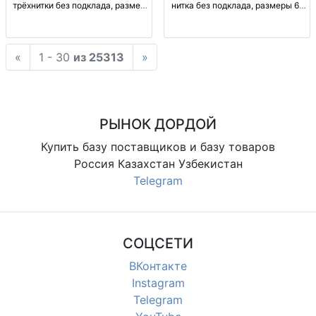
трёхнитки без подклада, размер
нитка без подклада, размеры 6–
6–24 месяца — оптом Детский
24 месяца оптом Дет. комб. 3-
комбез из 3-нитки, без подклада,
нитка, без подклада, р-р 6–24
р-р 6–24 мес., опт.
мес., код 55, опт.
«
1 - 30
из 25313
»
РЫНОК ДОРДОЙ
Купить базу поставщиков и базу товаров
Россия Казахстан Узбекистан
Telegram
СОЦСЕТИ
ВКонтакте
Instagram
Telegram