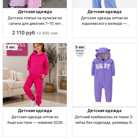
Детская одежда
Детская одежда
Детское платье на кулиске из
Детская одежда оптом из
сатина для девочек 7–10 лет
королевского велюра —
Сатиновое платье на кулиске для
производство в Кыргызстане
2 110 руб
≈2 300 сом
девочек 7–10 лет, р-ры 134–146,
Детская одежда оптом из
4 цвета.
королевского велюра, пр-во
Кыргызстан, отправка по СНГ.
3 авг.
3 авг.
Детская одежда
Детская одежда
Детская одежда оптом из
Детский комбинезон из ткани 3-
Кыргызстана — новинки 2026
нитка без подклада, размеры 6–
года Детская одежда оптом,
24 месяца Дет. комбез, 3-нитка,
новинки 2026, пр-во Кыргызстан,
без подклада, р-р 6–24 мес., опт.