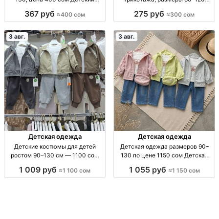
товар, р-ры 90–130, 400 сом
Детская трикотажная кофточка,
367 руб
275 руб
≈400 сом
≈300 сом
р-р 80–120, мягкая, удобная,
стильная, 300 сом
3 авг.
3 авг.
Детская одежда
Детская одежда
Детские костюмы для детей
Детская одежда размеров 90–
ростом 90–130 см — 1100 сом
130 по цене 1150 сом Детская
Детские костюмы, рост 90–130
одежда, р-ры 90–130, 1150 сом.
1 009 руб
1 055 руб
≈1 100 сом
≈1 150 сом
см, 1100 сом