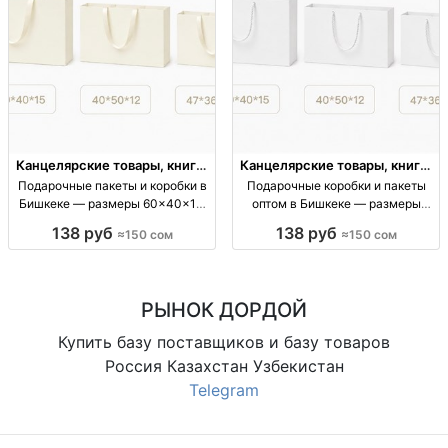
Канцелярские товары, книги,
Канцелярские товары, книги,
учебники
учебники
Подарочные пакеты и коробки в
Подарочные коробки и пакеты
Бишкеке — размеры 60×40×15,
оптом в Бишкеке — размеры
40×50×12, 47×36×10 и другие
60×40×15, 40×50×12 и другие
138 руб
138 руб
≈150 сом
≈150 сом
подарочные кор/пакеты; опт;
подарочные коробки/пакеты
размеры (см): 60×40×15,
оптом; картонная упаковка;
40×50×12, 47×36×10, 38×32×10,
размеры: 60×40×15, 40×50×12,
32×26×10; цена от
47×36×10, 38×32×10
РЫНОК ДОРДОЙ
Купить базу поставщиков и базу товаров
Россия Казахстан Узбекистан
Telegram