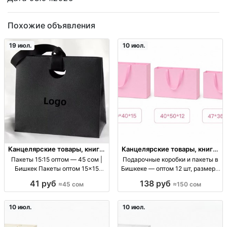
Похожие объявления
19 июл.
10 июл.
Канцелярские товары, книги,
Канцелярские товары, книги,
учебники
учебники
Пакеты 15:15 оптом — 45 сом |
Подарочные коробки и пакеты в
Бишкек Пакеты оптом 15×15
Бишкеке — оптом 12 шт, размеры
(15:15), фасовочные, для
60×40×15, 40×50×12
41 руб
138 руб
≈45 сом
≈150 сом
упаковки, цена 45 KGS
подарочные коробки, размеры
см: 60х40х15, 40х50х12,
47х36х10, 38х32х10, 32х26х10; от
10 июл.
10 июл.
12 шт; упаковка