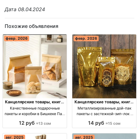
Дата 08.04.2024
Похожие объявления
февр. 2026
февр. 2026
Канцелярские товары, книги,
Канцелярские товары, книги,
учебники
учебники
Качественные подарочные
Металлизированные дой-пак
пакеты и коробки в Бишкеке Пак.
пакеты с застежкой-зип-лок -
и кор. опт. от 50 шт. Цены от 13
идеальные для подарков и
12 руб
14 руб
≈13 сом
≈15 сом
сом.
упаковки Металлизированные
дой-пак с зип-лок, 16*24 см,
18*27 см, 20*30 см, от 50 шт.
авг. 2025
авг. 2025