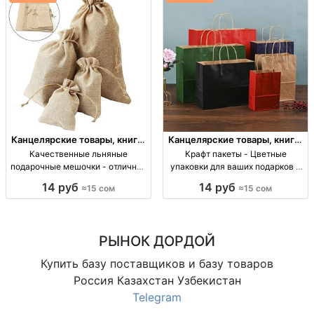
Канцелярские товары, книги,
Канцелярские товары, книги,
учебники
учебники
Качественные льняные
Крафт пакеты - Цветные
подарочные мешочки - отличное
упаковки для ваших подарков и
решение для упаковки! Льняные
товаров Цветные крафт пакеты:
14 руб
14 руб
≈15 сом
≈15 сом
подарочные мешочки (10x13,
от 15 сом, опт. Упаковка 12 шт.
17x22, 20x30, 25x33 см) от 15 до
70 сом. Опт от 50 шт.
РЫНОК ДОРДОЙ
Купить базу поставщиков и базу товаров
Россия Казахстан Узбекистан
Telegram