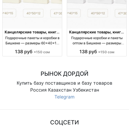
Канцелярские товары, книги,
Канцелярские товары, книги,
учебники
учебники
Подарочные пакеты и коробки в
Подарочные коробки и пакеты
Бишкеке — размеры 60×40×15,
оптом в Бишкеке — размеры
40×50×12, 47×36×10 и другие
60×40×15, 40×50×12 и другие
138 руб
138 руб
≈150 сом
≈150 сом
подарочные кор/пакеты; опт;
подарочные коробки/пакеты
размеры (см): 60×40×15,
оптом; картонная упаковка;
40×50×12, 47×36×10, 38×32×10,
размеры: 60×40×15, 40×50×12,
32×26×10; цена от
47×36×10, 38×32×10
РЫНОК ДОРДОЙ
Купить базу поставщиков и базу товаров
Россия Казахстан Узбекистан
Telegram
СОЦСЕТИ