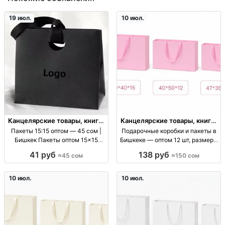
19 июл.
10 июл.
Канцелярские товары, книги,
Канцелярские товары, книги,
учебники
учебники
Пакеты 15:15 оптом — 45 сом |
Подарочные коробки и пакеты в
Бишкек Пакеты оптом 15×15
Бишкеке — оптом 12 шт, размеры
(15:15), фасовочные, для
60×40×15, 40×50×12
41 руб
138 руб
≈45 сом
≈150 сом
упаковки, цена 45 KGS
подарочные коробки, размеры
см: 60х40х15, 40х50х12,
47х36х10, 38х32х10, 32х26х10; от
10 июл.
10 июл.
12 шт; упаковка