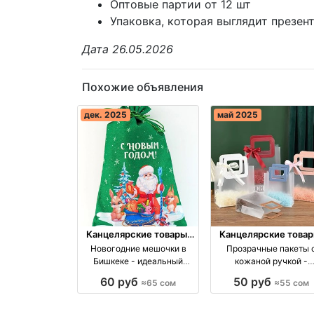
Оптовые партии от 12 шт
Упаковка, которая выглядит презен
Дата 26.05.2026
Похожие объявления
дек. 2025
май 2025
Канцелярские товары,
Канцелярские товар
книги, учебники
книги, учебники
Новогодние мешочки в
Прозрачные пакеты 
Бишкеке - идеальный
кожаной ручкой -
подарок для ваших близких!
Идеальное решение д
60 руб
50 руб
≈65 сом
≈55 сом
оптом производство
подарков оптом
Киргизия
производство Киргиз