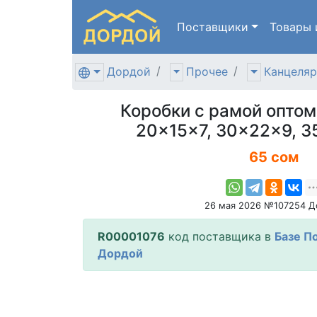
Поставщики
Товары
Дордой
Прочее
Канцеляр
Коробки с рамой оптом
20×15×7, 30×22×9, 3
65 сом
26 мая 2026 №107254 Д
R00001076
код поставщика в
Базе П
Дордой