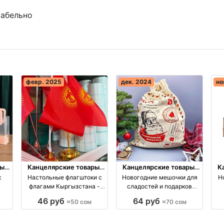
табельно
февр. 2025
дек. 2024
но
ы,
Канцелярские товары,
Канцелярские товары,
К
книги, учебники
книги, учебники
с
Настольные флагштоки с
Новогодние мешочки для
Н
флагами Кыргызстана -
сладостей и подарков
ля
стильное украшение для
Размер оптом
46 руб
64 руб
≈50 сом
≈70 сом
любого офиса
производство Киргизия
п
ия
производство Киргизия