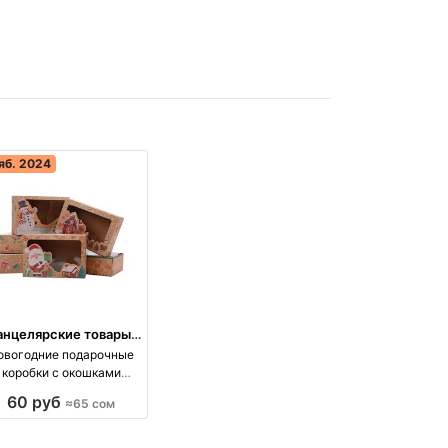
яб. 2024
анцелярские товары,
книги, учебники
овогодние подарочные
коробки с окошками
Размер 22 оптом
60 руб
≈65 сом
роизводство Киргизия