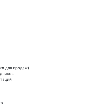
ка для продаж)
здников
ктаций
ка