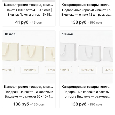
Канцелярские товары, книги,
Канцелярские товары, книги,
учебники
учебники
Пакеты 15:15 оптом — 45 сом |
Подарочные коробки и пакеты в
Бишкек Пакеты оптом 15×15
Бишкеке — оптом 12 шт, размеры
(15:15), фасовочные, для
60×40×15, 40×50×12
41 руб
138 руб
≈45 сом
≈150 сом
упаковки, цена 45 KGS
подарочные коробки, размеры
см: 60х40х15, 40х50х12,
47х36х10, 38х32х10, 32х26х10; от
10 июл.
10 июл.
12 шт; упаковка
Канцелярские товары, книги,
Канцелярские товары, книги,
учебники
учебники
Подарочные пакеты и коробки в
Подарочные коробки и пакеты
Бишкеке — размеры 60×40×15,
оптом в Бишкеке — размеры
40×50×12, 47×36×10 и другие
60×40×15, 40×50×12 и другие
138 руб
138 руб
≈150 сом
≈150 сом
подарочные кор/пакеты; опт;
подарочные коробки/пакеты
размеры (см): 60×40×15,
оптом; картонная упаковка;
40×50×12, 47×36×10, 38×32×10,
размеры: 60×40×15, 40×50×12,