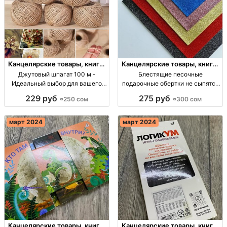
Канцелярские товары, книги,
Канцелярские товары, книги,
учебники
учебники
Джутовый шпагат 100 м -
Блестящие песочные
Идеальный выбор для вашего
подарочные обертки не сыпятся
творчества Джут шпагат 100м за
Размер опт Киргизия
229 руб
275 руб
≈250 сом
≈300 сом
250 сом. Опт.
март 2024
март 2024
Канцелярские товары, книги,
Канцелярские товары, книги,