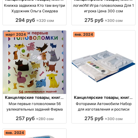
учебники
учебники
Книжка задвижка Кто там внутри
логикУМ Игра головоломка Для 1
Художник Ольга Сеидова
игрока Цена 300 сом
294 руб
275 руб
≈320 сом
≈300 сом
март 2024
янв. 2024
Канцелярские товары, книги,
Канцелярские товары, книги,
учебники
учебники
Мои первые головоломки 56
Фоторамки Автомобили Набор
увлекательных заданий Фирма
для изготавления и росписи
257 руб
275 руб
≈280 сом
≈300 сом
янв. 2024