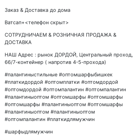
Заказ & Доставка до дома
Ватсап+<телефон скрыт>
СОТРУДНИЧАЕМ & РОЗНИЧНАЯ ПРОДАЖА &
ДОСТАВКА
НАШ Адрес : рынок ДОРДОЙ, Центральный проход,
66/7-контейнер ( напротив 4-5-прохода)
#палантиныстильные #оптомшарфыбишкек
#платкидордой #оптомплатки #оптомдордой
#оптомдордой #оптомпалантин #оптомпалантин
#палантиныоптом #оптомшарфы #оптомшарфы
#оптомшарфы #палантиныоптом #оптомшарфы
#палантиныоптом #палантиныоптом
#оптомпалантин #платкидлямужчин
#шарфыдлямужчин