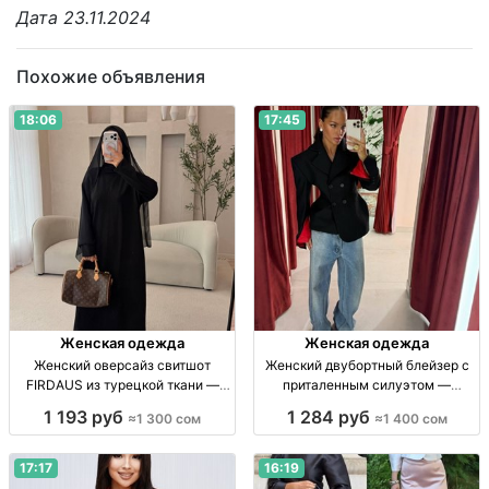
Дата 23.11.2024
Похожие объявления
18:06
17:45
Женская одежда
Женская одежда
Женский оверсайз свитшот
Женский двубортный блейзер с
FIRDAUS из турецкой ткани —
приталенным силуэтом —
размеры 42–52 Жен. свитшот
размеры S–M Жен. двубортный
1 193 руб
1 284 руб
≈1 300 сом
≈1 400 сом
оверсайз, тур. 2-нитка, р. 42–52,
блейзер, притал. силуэт, акцент.
весна–лето, 1300 сом
плечи, ткань «Тайвань Милано»,
р-ры S–M, 5 цветов.
17:17
16:19