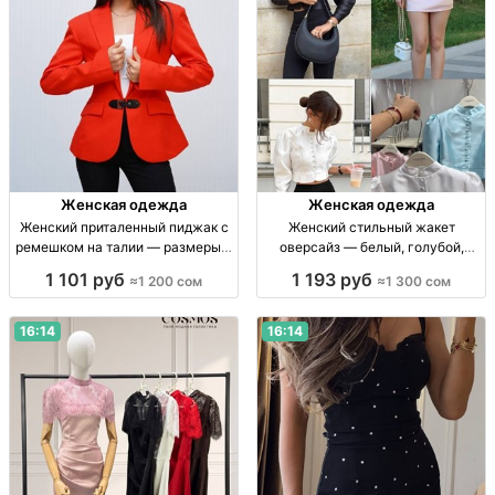
Женская одежда
Женская одежда
Женский приталенный пиджак с
Женский стильный жакет
ремешком на талии — размеры S
оверсайз — белый, голубой,
и M Жен. притал. пиджак с
пудровый и золотистый Жакет
1 101 руб
1 193 руб
≈1 200 сом
≈1 300 сом
ремешком, англ. воротник, длин.
женский, 4 цв., р-ры 2S–2M,
рукав, разм. S–M, 1200 сом
универсальный крой, 1300 сом
16:14
16:14