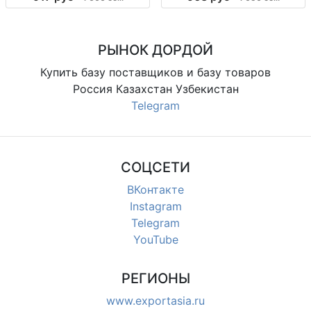
двойка, оверсайз до 52 р., пр-во
молнии, вышивка на спине, пр-во
Гуанчжоу, распродажа.
Гуанчжоу, опт от 3 шт., 1050 сом.
РЫНОК ДОРДОЙ
Купить базу поставщиков и базу товаров
Россия Казахстан Узбекистан
Telegram
СОЦСЕТИ
ВКонтакте
Instagram
Telegram
YouTube
РЕГИОНЫ
www.exportasia.ru