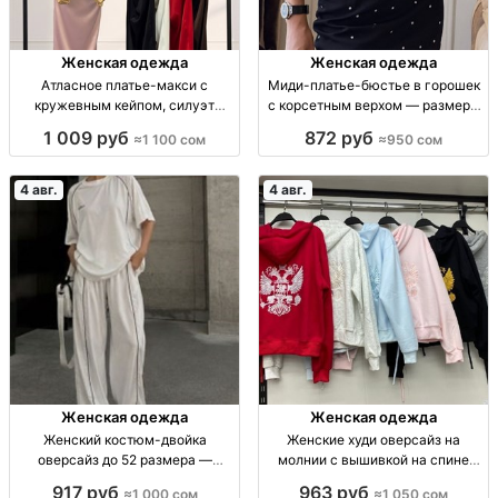
Женская одежда
Женская одежда
Атласное платье-макси с
Миди-платье-бюстье в горошек
кружевным кейпом, силуэт
с корсетным верхом — размеры
русалка Атласное платье-макси
42–44 Миди-платье-бюстье в
1 009 руб
872 руб
≈1 100 сом
≈950 сом
с кружевным кейпом, силуэт
горошек, корсетный верх,
«русалка», корсетная шнуровка,
кружево, регул. бретели, р-р 42–
р-р 42–44
44.
4 авг.
4 авг.
Женская одежда
Женская одежда
Женский костюм-двойка
Женские худи оверсайз на
оверсайз до 52 размера —
молнии с вышивкой на спине
распродажа Жен. костюм-
оптом Жен. худи оверсайз на
917 руб
963 руб
≈1 000 сом
≈1 050 сом