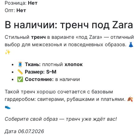
Розница:
Нет
Опт:
Нет
В наличии: тренч под Zara
Стильный
тренч
в варианте «под Zara» — отличный
выбор для межсезонья и повседневных образов. 👗
✨
🧵
Ткань:
плотный
хлопок
📏
Размер:
S–M
✅
Состояние:
в наличии
Такой тренч хорошо сочетается с базовым
гардеробом: свитерами, рубашками и платьями. 🍂
👟
Соберите свой образ — тренч уже ждёт вас!
Дата 06.07.2026