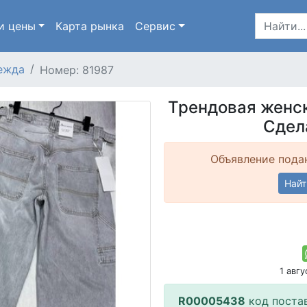
и цены
Карта
рынка
Сервис
ежда
Номер: 81987
Трендовая женск
Сдела
Объявление подан
Найт
1 авг
R00005438
код поста