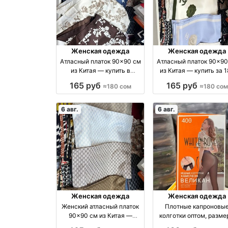
Женская одежда
Женская одежда
Атласный платок 90×90 см
Атласный платок 90×90
из Китая — купить в
из Китая — купить за 
Кыргызстане производство
сом производство Ки
165 руб
165 руб
≈180 сом
≈180 сом
Турция
6 авг.
6 авг.
Женская одежда
Женская одежда
Женский атласный платок
Плотные капроновы
90×90 см из Китая —
колготки оптом, разм
купить производство
44–60 — распродаж