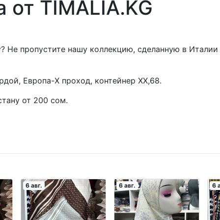
 от TIMALIA.KG
Не пропустите нашу коллекцию, сделанную в Италии 🇮
дой, Европа-X проход, контейнер XX,68.
тану от 200 сом.
6 авг.
6 авг.
6 