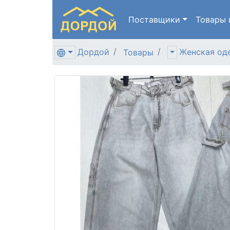
Поставщики
Товары
Дордой
Женская од
Товары