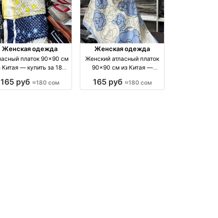
Женская одежда
Женская одежда
ласный платок 90×90 см
Женский атласный платок
 Китая — купить за 180
90×90 см из Китая —
сом производство Китай
купить за 180 сом
165 руб
165 руб
≈180 сом
≈180 сом
производство Китай