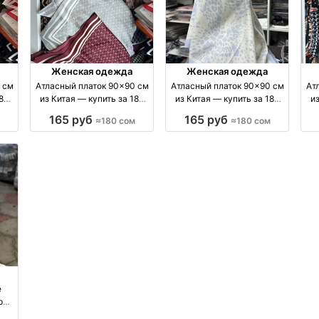
Женская одежда
Женская одежда
 см
Атласный платок 90×90 см
Атласный платок 90×90 см
Ат
180
из Китая — купить за 180
из Китая — купить за 180
из
тай
сом производство Турция
сом производство Китай
165 руб
165 руб
≈180 сом
≈180 сом
е
еры
а