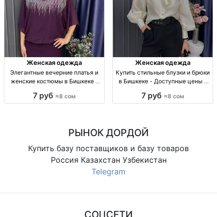
Женская одежда
Женская одежда
Элегантные вечерние платья и
Купить стильные блузки и брюки
женские костюмы в Бишкеке -
в Бишкеке - Доступные цены и
Dressberry Размеры 50, 52. Цена
большой выбор Блузки и брюки
7 руб
7 руб
≈8 сом
≈8 сом
7.500 сом. Стильные платья и
42-48, скидка 10%, цена 7.600
костюмы!
KGS
РЫНОК ДОРДОЙ
Купить базу поставщиков и базу товаров
Россия Казахстан Узбекистан
Telegram
СОЦСЕТИ