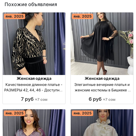
Похожие объявления
янв. 2025
янв. 2025
Женская одежда
Женская одежда
Качественное длинное платье -
Элегантные вечерние платья и
РАЗМЕРЫ 42, 44, 46 - Доступная
женские костюмы в Бишкеке -
цена! Длинное платье, размеры
Dressberry Элегантные вечерние
7 руб
6 руб
≈7 сом
≈7 сом
42-46, скидка 10%. Розничная
платья 42/44, цена 6.800 сом,
7.800, со скидкой 7.100.
скидка 10%. Качество из Турции.
янв. 2025
янв. 2025