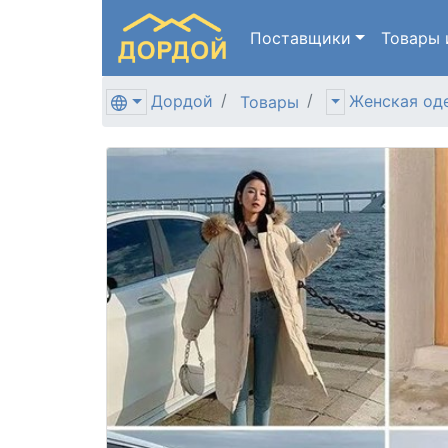
Поставщики
Товары
Дордой
Женская од
Товары