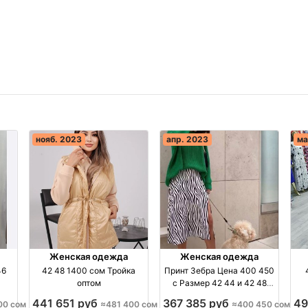
нояб. 2023
апр. 2023
ма
Женская одежда
Женская одежда
46
42 48 1400 сом Тройка
Принт Зебра Цена 400 450
оптом
с Размер 42 44 и 42 48
Модель оптом
441 651 руб
367 385 руб
49
00 сом
≈481 400 сом
≈400 450 сом
ия
производство Киргизия