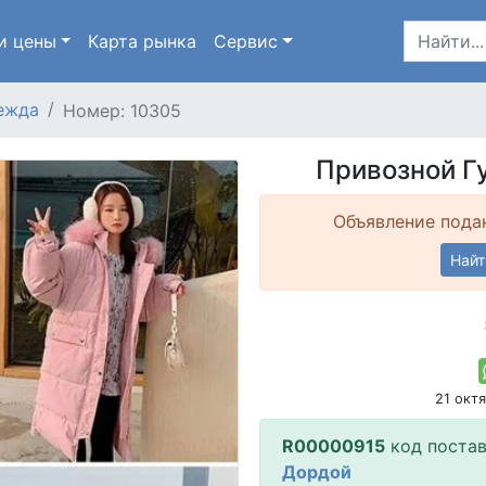
и цены
Карта
рынка
Сервис
ежда
Номер: 10305
Привозной Г
Объявление подан
Найт
21 окт
R00000915
код поста
Дордой