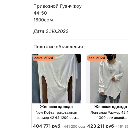
Привозной Гуанчжоу
44-50
1800сом
Дата 21.10.2022
Похожие объявления
сент. 2024
авг. 2024
Женская одежда
Женская одежда
New Кофта трикотажная
Лонгслив Размер 42 
размер 42 44 1200 сом
1300 сом додой
дордой производство
трендыодежды
404 771 руб
423 211 руб
≈441 200 сом
≈461 3
Киргизия
производство Киргиз