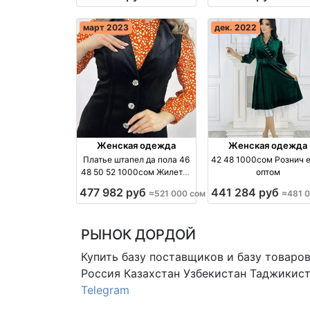
март 2023
дек. 2022
Женская одежда
Женская одежда
Платье штапел да пола 46
42 48 1000сом Рознич 
48 50 52 1000сом Жилетка
оптом
оптом
477 982 руб
441 284 руб
≈521 000 сом
≈481 
РЫНОК ДОРДОЙ
Купить базу поставщиков и базу товаро
Россия Казахстан Узбекистан
Таджикист
Telegram