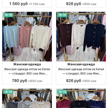
одежда оптом, Китай, стандарт,
размер Жен. одежда оптом, р-р
1 560 руб
826 руб
≈1 700 сом
≈900 сом
1700 сом, поставки по СНГ.
стандарт, Китай, 900 сом/шт.
18:19
18:19
Женская одежда
Женская одежда
Женская одежда оптом из Китая
Женская одежда оптом из Китая
— стандарт, 850 сом Жен.
— стандарт, 900 сом Жен.
одежда оптом, Китай, стандарт,
одежда опт, стандарт, Китай, 900
780 руб
826 руб
≈850 сом
≈900 сом
прямые поставки, отправка по
сом; отправка по СНГ
СНГ.
18:19
18:19