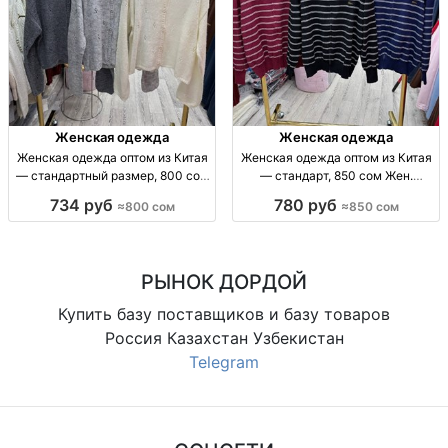
Женская одежда
Женская одежда
Женская одежда оптом из Китая
Женская одежда оптом из Китая
— стандартный размер, 800 сом
— стандарт, 850 сом Жен.
Жен. одежда оптом, стандарт,
одежда оптом, р-р стандарт,
734 руб
780 руб
≈800 сом
≈850 сом
Китай, 800 сом, отправка по СНГ
Китай, 850 сом.
РЫНОК ДОРДОЙ
Купить базу поставщиков и базу товаров
Россия Казахстан Узбекистан
Telegram