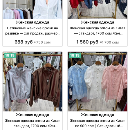
Женская одежда
Женская одежда
Сатиновые женские брюки на
Женская одежда оптом из Китая
резинке — хит продаж, размеры
— стандарт, 1700 сом Жен.
S–M Жен. сатин. брюки на
одежда оптом, стандарт, Китай,
688 руб
1 560 руб
≈750 сом
≈1 700 сом
резинке, заниж. талия, цв.: чёрн.,
1700 сом, поставки по СНГ
шоколад, шампань, голубой; р-р
S–M.
18:19
18:19
Женская одежда
Женская одежда
Женская одежда оптом из Китая
Женская одежда оптом из Китая
— стандарт, 1700 сом Жен.
по 900 сом | Стандартный