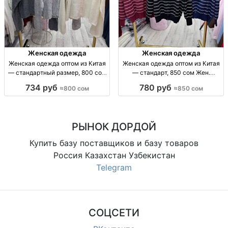
Женская одежда
Женская одежда
Женская одежда оптом из Китая
Женская одежда оптом из Китая
— стандартный размер, 800 сом
— стандарт, 850 сом Жен.
Жен. одежда оптом, стандарт,
одежда оптом, р-р стандарт,
734 руб
780 руб
≈800 сом
≈850 сом
Китай, 800 сом, отправка по СНГ
Китай, 850 сом.
РЫНОК ДОРДОЙ
Купить базу поставщиков и базу товаров
Россия Казахстан Узбекистан
Telegram
СОЦСЕТИ