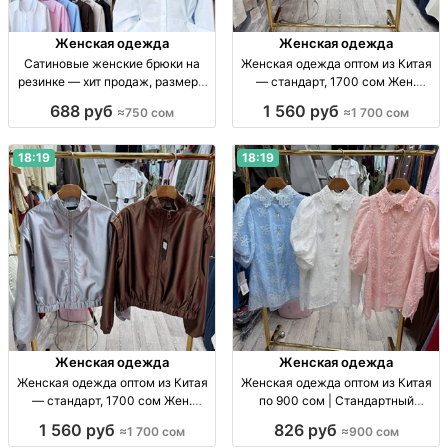
Женская одежда
Женская одежда
Сатиновые женские брюки на
Женская одежда оптом из Китая
резинке — хит продаж, размеры
— стандарт, 1700 сом Жен.
S–M Жен. сатин. брюки на
одежда оптом, стандарт, Китай,
688 руб
1 560 руб
≈750 сом
≈1 700 сом
резинке, заниж. талия, цв.: чёрн.,
1700 сом, поставки по СНГ
шоколад, шампань, голубой; р-р
S–M.
18:19
18:19
Женская одежда
Женская одежда
Женская одежда оптом из Китая
Женская одежда оптом из Китая
— стандарт, 1700 сом Жен.
по 900 сом | Стандартный
одежда оптом, Китай, стандарт,
размер Жен. одежда оптом, р-р
1 560 руб
826 руб
≈1 700 сом
≈900 сом
1700 сом, поставки по СНГ.
стандарт, Китай, 900 сом/шт.