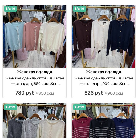
18:19
18:19
Женская одежда
Женская одежда
Женская одежда оптом из Китая
Женская одежда оптом из Китая
— стандарт, 850 сом Жен.
— стандарт, 900 сом Жен.
одежда оптом, Китай, стандарт,
одежда опт, стандарт, Китай, 900
780 руб
826 руб
≈850 сом
≈900 сом
прямые поставки, отправка по
сом; отправка по СНГ
СНГ.
18:19
18:19