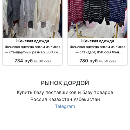
Женская одежда
Женская одежда
Женская одежда оптом из Китая
Женская одежда оптом из Китая
— стандартный размер, 800 сом
— стандарт, 850 сом Жен.
Жен. одежда оптом, стандарт,
одежда оптом, р-р стандарт,
734 руб
780 руб
≈800 сом
≈850 сом
Китай, 800 сом, отправка по СНГ
Китай, 850 сом.
РЫНОК ДОРДОЙ
Купить базу поставщиков и базу товаров
Россия Казахстан Узбекистан
Telegram