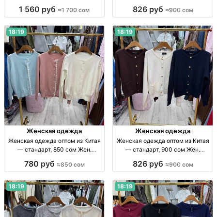
одежда оптом, Китай, стандарт,
размер Жен. одежда оптом, р-р
1 560 руб
826 руб
≈1 700 сом
≈900 сом
1700 сом, поставки по СНГ.
стандарт, Китай, 900 сом/шт.
18:19
18:19
Женская одежда
Женская одежда
Женская одежда оптом из Китая
Женская одежда оптом из Китая
— стандарт, 850 сом Жен.
— стандарт, 900 сом Жен.
одежда оптом, Китай, стандарт,
одежда опт, стандарт, Китай, 900
780 руб
826 руб
≈850 сом
≈900 сом
прямые поставки, отправка по
сом; отправка по СНГ
СНГ.
18:19
18:19