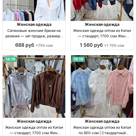
Женская одежда
Женская одежда
Сатиновые женские брюки на
Женская одежда оптом из Китая
резинке — хит продаж, размеры
— стандарт, 1700 сом Жен.
S–M Жен. сатин. брюки на
одежда оптом, стандарт, Китай,
688 руб
1 560 руб
≈750 сом
≈1 700 сом
резинке, заниж. талия, цв.: чёрн.,
1700 сом, поставки по СНГ
шоколад, шампань, голубой; р-р
S–M.
18:19
18:19
Женская одежда
Женская одежда
Женская одежда оптом из Китая
Женская одежда оптом из Китая
— стандарт, 1700 сом Жен.
по 900 сом | Стандартный