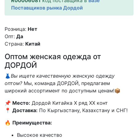
R00006081
код поставщика в
Базе
Поставщиков рынка Дордой
Розница:
Нет
Опт:
Да
Страна:
Китай
Оптом женская одежда от
ДОРДОЙ
👗
Вы ищете качественную женскую одежду
оптом?
Мы, команда ДОРДОЙ, предлагаем
широкий ассортимент по доступным ценам!📦
📌
Место:
Дордой Китайка X ряд XX конт
📍
Доставка:
По Кыргызстану, Казахстану и СНГ!
🔥
Преимущества:
Высокое качество