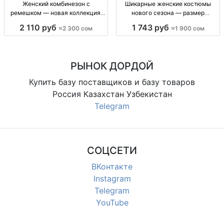
Женский комбинезон с
Шикарные женские костюмы
ремешком — новая коллекция,
нового сезона — размер
размеры M и L Женский комбез с
стандарт, 1900 сом Женский
2 110 руб
1 743 руб
≈2 300 сом
≈1 900 сом
ремешком, размеры M–L,
костюм, новая коллекция, р-р
отличное качество, новая
стандарт, в наличии, 1900 сом
коллекция, 2300 сом
РЫНОК ДОРДОЙ
Купить базу поставщиков и базу товаров
Россия Казахстан Узбекистан
Telegram
СОЦСЕТИ
ВКонтакте
Instagram
Telegram
YouTube