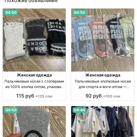
Похожие объявления
04:50
04:50
Женская одежда
Женская одежда
Пальчиковые носки с стоперами
Пальчиковые хлопковые носки
из 100% хлопка оптом, упаковка
для спорта и йоги оптом —
10 пар Пальч. носки с стоперами,
упаковка 10 штук Носки-
115 руб
92 руб
≈125 сом
≈100 сом
100% х/б, р-р стандарт, уп. 10 шт.,
пальчики, 100% хлопок, р-р
опт.
станд., уп. 10 шт., опт.
04:50
04:44