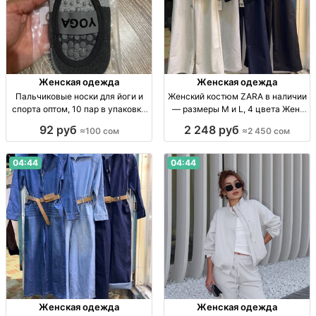
Женская одежда
Женская одежда
Пальчиковые носки для йоги и
Женский костюм ZARA в наличии
спорта оптом, 10 пар в упаковке
— размеры M и L, 4 цвета Жен.
Пальч. носки для йоги и спорта,
костюм ZARA, р-ры M–L, 4 цв.,
92 руб
2 248 руб
≈100 сом
≈2 450 сом
р-р станд., уп. 10 шт., опт.
огранич. кол-во, 2450 сом
04:44
04:44
Женская одежда
Женская одежда