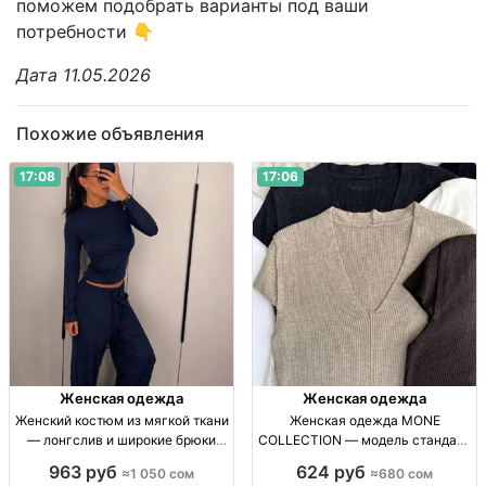
поможем подобрать варианты под ваши
потребности 👇
Дата 11.05.2026
Похожие объявления
17:08
17:06
Женская одежда
Женская одежда
Женский костюм из мягкой ткани
Женская одежда MONE
— лонгслив и широкие брюки
COLLECTION — модель стандарт
Жен. брючный костюм: лонгслив
в 6 нюдовых оттенках Женская
963 руб
624 руб
≈1 050 сом
≈680 сом
с дл. рукавом, широкие брюки на
одежда, р-р стандарт, 6 нюд.