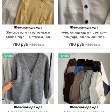
Женская одежда
Женская одежда
Женское поло на пуговицах в
Женская одежда в 4 цветах —
стиле Uniqlo — 4 оттенка, 850
стандарт, 850 сом Женская
сом Жен. поло на пуговицах,
одежда, 4 цвета, р-р стандарт,
780 руб
780 руб
≈850 сом
≈850 сом
стандартный р-р, 4 оттенка,
собств. пр-во, 850 сом
мягкая износостойкая ткань, 850
сом.
17:05
17:05
Женская одежда
Женская одежда