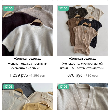
резинке; мягк. ткань; цв.: серый,
оттенков, собств. пр-во, 680 сом
черн
17:06
17:05
Женская одежда
Женская одежда
Женская одежда премиум-
Женское поло из кропленой
сегмента в наличии —
ткани — 5 цветов, стандартный
ограниченная коллекция Жен.
размер Жен. поло, кроп. ткань, р-
1 239 руб
670 руб
≈1 350 сом
≈730 сом
одежда, новая, стандарт/
р стандарт, 5 цв.
премиум, собств. пр-во, в
наличии, огр. кол-во, 1350 сом
17:05
17:05