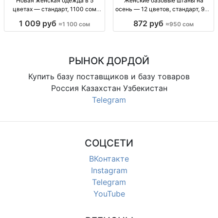
Новая женская одежда в 5
Женские базовые штаны на
цветах — стандарт, 1100 сом
осень — 12 цветов, стандарт, 950
Жен. одежда, новинка, стандарт,
сом Жен. баз. штаны, осень, р-р
1 009 руб
872 руб
≈1 100 сом
≈950 сом
5 цв., огр. партия, 1100 сом
стандарт, 12 цв., собств. пр-во,
950 сом
РЫНОК ДОРДОЙ
Купить базу поставщиков и базу товаров
Россия Казахстан Узбекистан
Telegram
СОЦСЕТИ
ВКонтакте
Instagram
Telegram
YouTube