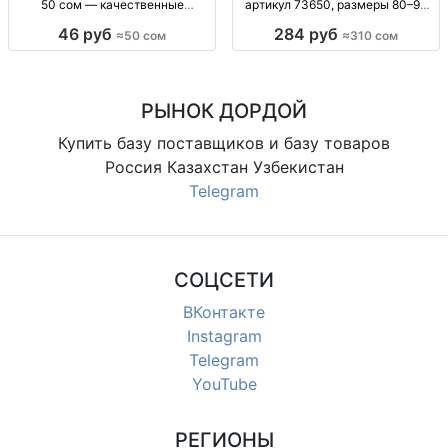
50 сом — качественные
артикул 73650, размеры 80–90
хлопковые изделия Носки и ниж.
Чашка C, тонкая, р-р 80/85/90,
46 руб
284 руб
≈50 сом
≈310 сом
бельё опт, хлопок, от 50 сом,
арт. 73650, уп. 6 шт., опт
доставка
РЫНОК ДОРДОЙ
Купить базу поставщиков и базу товаров
Россия Казахстан Узбекистан
Telegram
СОЦСЕТИ
ВКонтакте
Instagram
Telegram
YouTube
РЕГИОНЫ