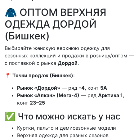
🧥 ОПТОМ ВЕРХНЯЯ
ОДЕЖДА ДОРДОЙ
(Бишкек)
Выбирайте женскую верхнюю одежду для
сезонных коллекций и продажи в розницу/оптом —
с поставкой с рынка
Дордой
.
📍
Точки продаж (Бишкек):
Рынок «Дордой»
— ряд
-4
, конт
5А
Рынок «Алкан» (Мега-4)
— ряд
Арктика 1
,
конт
23–25
✅ Что можно искать у нас
Куртки, пальто и демисезонные модели
Верхняя одежда для разных сезонов