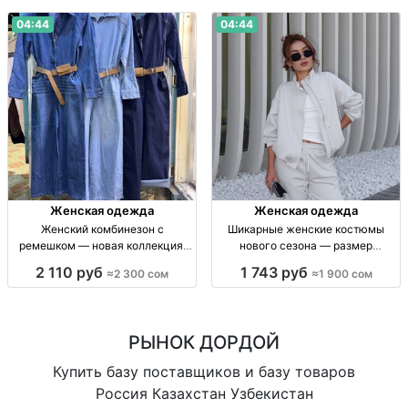
04:44
04:44
Женская одежда
Женская одежда
Женский комбинезон с
Шикарные женские костюмы
ремешком — новая коллекция,
нового сезона — размер
размеры M и L Женский комбез с
стандарт, 1900 сом Женский
2 110 руб
1 743 руб
≈2 300 сом
≈1 900 сом
ремешком, размеры M–L,
костюм, новая коллекция, р-р
отличное качество, новая
стандарт, в наличии, 1900 сом
коллекция, 2300 сом
РЫНОК ДОРДОЙ
Купить базу поставщиков и базу товаров
Россия Казахстан Узбекистан