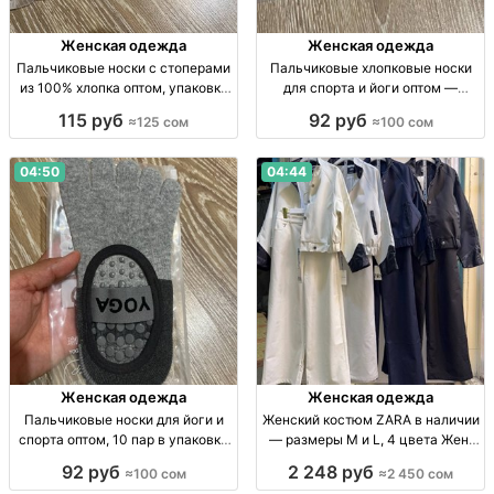
Женская одежда
Женская одежда
Пальчиковые носки с стоперами
Пальчиковые хлопковые носки
из 100% хлопка оптом, упаковка
для спорта и йоги оптом —
10 пар Пальч. носки с стоперами,
упаковка 10 штук Носки-
115 руб
92 руб
≈125 сом
≈100 сом
100% х/б, р-р стандарт, уп. 10 шт.,
пальчики, 100% хлопок, р-р
опт.
станд., уп. 10 шт., опт.
04:50
04:44
Женская одежда
Женская одежда
Пальчиковые носки для йоги и
Женский костюм ZARA в наличии
спорта оптом, 10 пар в упаковке
— размеры M и L, 4 цвета Жен.
Пальч. носки для йоги и спорта,
костюм ZARA, р-ры M–L, 4 цв.,
92 руб
2 248 руб
≈100 сом
≈2 450 сом
р-р станд., уп. 10 шт., опт.
огранич. кол-во, 2450 сом