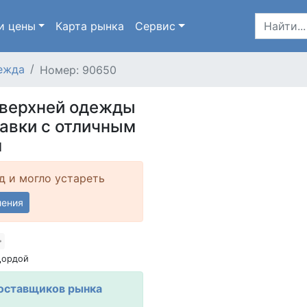
и цены
Карта
рынка
Сервис
ежда
Номер: 90650
 верхней одежды
авки с отличным
м
д и могло устареть
ления
Дордой
оставщиков рынка