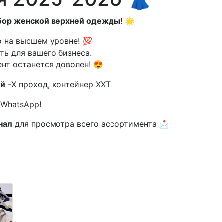
бор женской верхней одежды
! 🌟
о на высшем уровне! 💯
ь для вашего бизнеса.
ент останется доволен! 😍
ой
-X проход, контейнер XXТ.
 WhatsApp!
нал
для просмотра всего ассортимента 📩