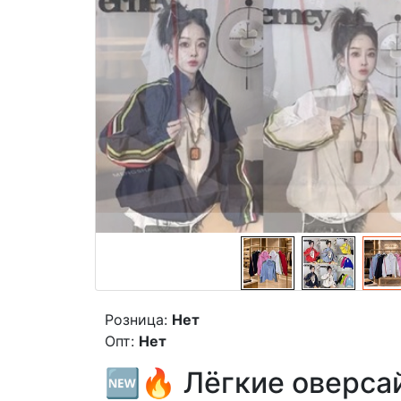
Розница:
Нет
Опт:
Нет
🆕🔥 Лёгкие оверса