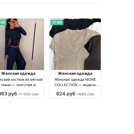
:08
17:06
Женская одежда
Женская одежда
нский костюм из мягкой
Женская одежда MONE
ткани — лонгслив и
COLLECTION — модель
широкие брюки
стандарт в 6 нюдовых
963 руб
624 руб
≈1 050 сом
≈680 сом
оттенках бренд Made in
Kyrgyzstan