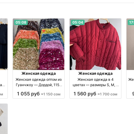
05:08
05:04
17
Женская одежда
Женская одежда
Женская одежда оптом из
Женская одежда в 4
Же
ая
Гуанчжоу — Дордой, 1150
цветах — размеры S, M, L
200
сом оптом производство
производство Киргизия
1 055 руб
1 560 руб
ом
≈1 150 сом
≈1 700 сом
Китай
бренд Made in Kyrgyzstan