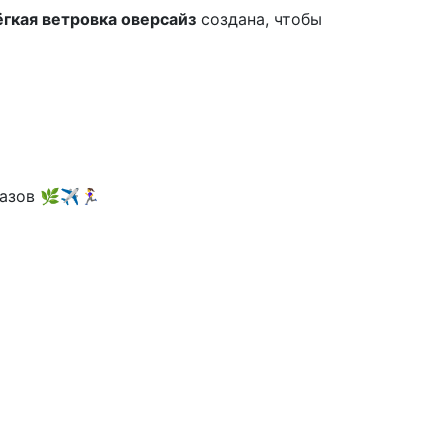
ёгкая ветровка оверсайз
создана, чтобы
ов 🌿✈️🏃‍♀️