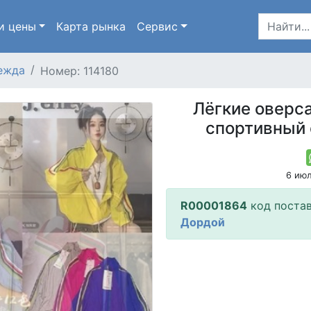
и цены
Карта
рынка
Сервис
ежда
Номер: 114180
Лёгкие оверс
спортивный 
6 ию
R00001864
код поста
Дордой