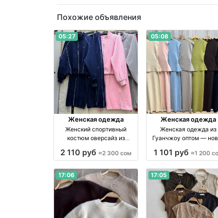
Похожие объявления
05:27
05:08
Женская одежда
Женская одежда
Женский спортивный
Женская одежда из
костюм оверсайз из
Гуанчжоу оптом — нов
толстого велюра оптом
поставка в Дордое от 1
2 110 руб
1 101 руб
≈2 300 сом
≈1 200 с
оптом производство Китай
сом оптом производство
Китай
17:06
17:05