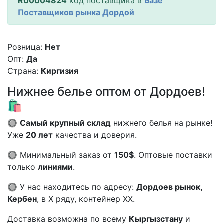
R00004824
код поставщика в
Базе
Поставщиков рынка Дордой
Розница:
Нет
Опт:
Да
Страна:
Киргизия
Нижнее белье оптом от Дордоев!
🛍️
🔘
Самый крупный склад
нижнего белья на рынке!
Уже
20 лет
качества и доверия.
🔘 Минимальный заказ от
150$
. Оптовые поставки
только
линиями
.
🔘 У нас находитесь по адресу:
Дордоев рынок,
Кербен
, в X ряду, контейнер XX.
Доставка возможна по всему
Кыргызстану
и