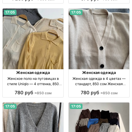
одежда, новая, стандарт/
р стандарт, 5 цв.
премиум, собств. пр-во, в
наличии, огр. кол-во, 1350 сом
17:05
17:05
Женская одежда
Женская одежда
Женское поло на пуговицах в
Женская одежда в 4 цветах —
стиле Uniqlo — 4 оттенка, 850
стандарт, 850 сом Женская
сом Жен. поло на пуговицах,
одежда, 4 цвета, р-р стандарт,
780 руб
780 руб
≈850 сом
≈850 сом
стандартный р-р, 4 оттенка,
собств. пр-во, 850 сом
мягкая износостойкая ткань, 850
сом.
17:05
17:05