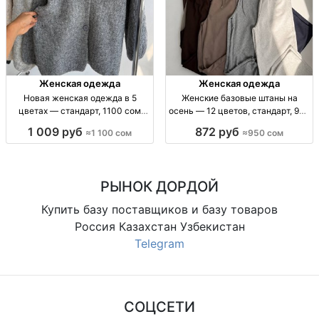
Женская одежда
Женская одежда
Новая женская одежда в 5
Женские базовые штаны на
цветах — стандарт, 1100 сом
осень — 12 цветов, стандарт, 950
Жен. одежда, новинка, стандарт,
сом Жен. баз. штаны, осень, р-р
1 009 руб
872 руб
≈1 100 сом
≈950 сом
5 цв., огр. партия, 1100 сом
стандарт, 12 цв., собств. пр-во,
950 сом
РЫНОК ДОРДОЙ
Купить базу поставщиков и базу товаров
Россия Казахстан Узбекистан
Telegram
СОЦСЕТИ