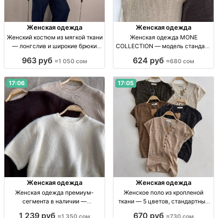
Женская одежда
Женская одежда
Женский костюм из мягкой ткани
Женская одежда MONE
— лонгслив и широкие брюки
COLLECTION — модель стандарт
Жен. брючный костюм: лонгслив
в 6 нюдовых оттенках Женская
963 руб
624 руб
≈1 050 сом
≈680 сом
с дл. рукавом, широкие брюки на
одежда, р-р стандарт, 6 нюд.
резинке; мягк. ткань; цв.: серый,
оттенков, собств. пр-во, 680 сом
черн
17:06
17:05
Женская одежда
Женская одежда
Женская одежда премиум-
Женское поло из кропленой
сегмента в наличии —
ткани — 5 цветов, стандартный
ограниченная коллекция Жен.
размер Жен. поло, кроп. ткань, р-
1 239 руб
670 руб
≈1 350 сом
≈730 сом