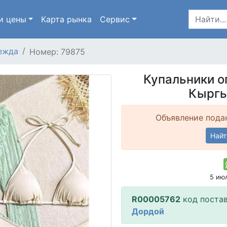
и цены
Карта
рынка
Сервис
ежда
Номер: 79875
Купальники о
Кыргы
Объявление подан
Найт
5 ию
R00005762
код поста
Дордой