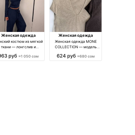
Женская одежда
Женская одежда
нский костюм из мягкой
Женская одежда MONE
ткани — лонгслив и
COLLECTION — модель
широкие брюки
стандарт в 6 нюдовых
963 руб
624 руб
≈1 050 сом
≈680 сом
оттенках бренд Made in
Kyrgyzstan