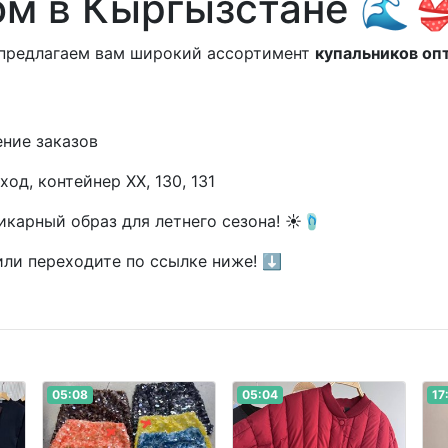
ом в Кыргызстане 🌊
предлагаем вам широкий ассортимент
купальников оп
ние заказов
од, контейнер XX, 130, 131
карный образ для летнего сезона! ☀️🩴
или переходите по ссылке ниже! ⬇️
05:08
05:04
17