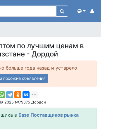
птом по лучшим ценам в
зстане - Дордой
о больше года назад и устарело
и похожие объявления
ля 2025 №79875 Дордой
вщика в
Базе Поставщиков рынка