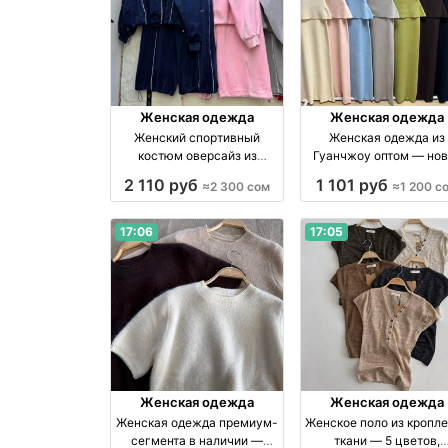
Женская одежда
Женская одежда
Женский спортивный
Женская одежда из
костюм оверсайз из
Гуанчжоу оптом — нов
толстого велюра оптом
поставка в Дордое от 1
2 110 руб
1 101 руб
≈2 300 сом
≈1 200 с
оптом производство Китай
сом оптом производство
Китай
17:06
17:05
Женская одежда
Женская одежда
Женская одежда премиум-
Женское поло из кропл
сегмента в наличии —
ткани — 5 цветов,