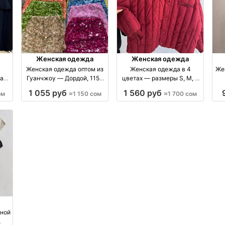
Женская одежда
Женская одежда
Женская одежда оптом из
Женская одежда в 4
Же
ая
Гуанчжоу — Дордой, 1150
цветах — размеры S, M, L
200
сом оптом производство
производство Киргизия
1 055 руб
1 560 руб
ом
≈1 150 сом
≈1 700 сом
Китай
бренд Made in Kyrgyzstan
еной