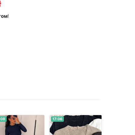

том
!
:08
17:06