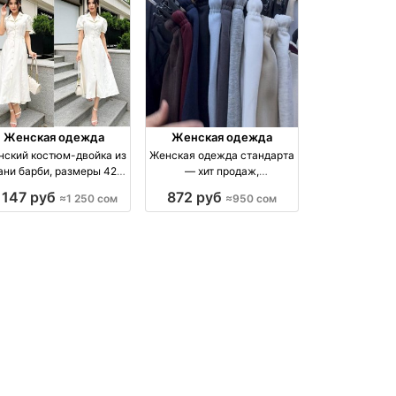
Женская одежда
Женская одежда
ский костюм-двойка из
Женская одежда стандарта
ани барби, размеры 42–
— хит продаж,
44
качественная ткань
 147 руб
872 руб
≈1 250 сом
≈950 сом
производство Киргизия