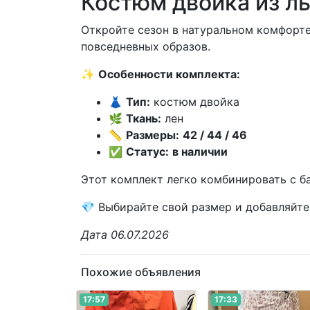
Костюм двойка из л
Откройте сезон в натуральном комфорт
повседневных образов.
✨
Особенности комплекта:
👗
Тип:
костюм двойка
🌿
Ткань:
лен
📏
Размеры:
42 / 44 / 46
✅
Статус:
в наличии
Этот комплект легко комбинировать с б
💎 Выбирайте свой размер и добавляйте
Дата 06.07.2026
Похожие объявления
17:57
17:33