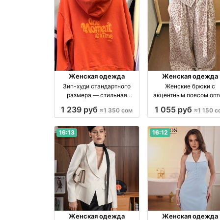
Женская одежда
Женская одежда
Зип-худи стандартного
Женские брюки с
размера — стильная
акцентным поясом оп
женская одежда
— размеры S, M, L опт
1 239 руб
1 055 руб
≈1 350 сом
≈1 150 с
производство Китай
16:13
16:12
Женская одежда
Женская одежда