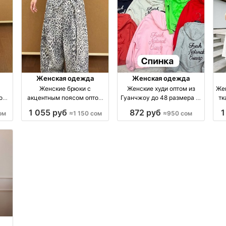
Женская одежда
Женская одежда
Женские брюки с
Женские худи оптом из
Жен
том
акцентным поясом оптом
Гуанчжоу до 48 размера —
тк
ом
из Гуанчжоу — размеры S–
новинка за 950 сом оптом
1 055 руб
872 руб
1
ом
≈1 150 сом
≈950 сом
L оптом производство
производство Китай
Китай