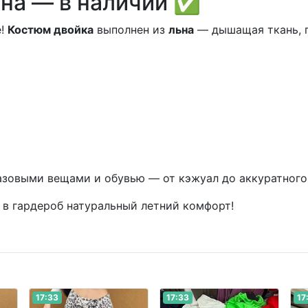
ьна — в наличии ✅
е!
Костюм двойка
выполнен из
льна
— дышащая ткань, п
азовыми вещами и обувью — от кэжуал до аккуратного
 в гардероб натуральный летний комфорт!
17:33
17:33
17