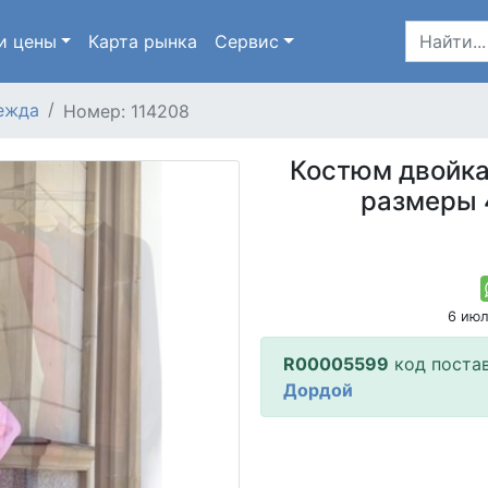
и цены
Карта
рынка
Сервис
ежда
Номер: 114208
Костюм двойка 
размеры 
6 ию
R00005599
код поста
Дордой