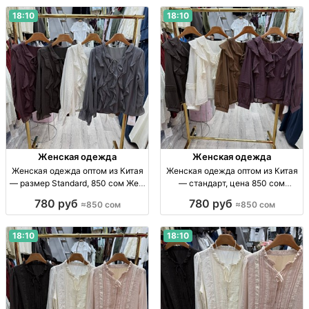
18:10
18:10
Женская одежда
Женская одежда
Женская одежда оптом из Китая
Женская одежда оптом из Китая
— размер Standard, 850 сом Жен.
— стандарт, цена 850 сом
одежда опт, Китай, р-р Standard,
Женская одежда оптом,
780 руб
780 руб
≈850 сом
≈850 сом
850 сом.
стандарт, Китай, 850 сом,
поставки из Гуанчжоу, отправка
по СНГ.
18:10
18:10