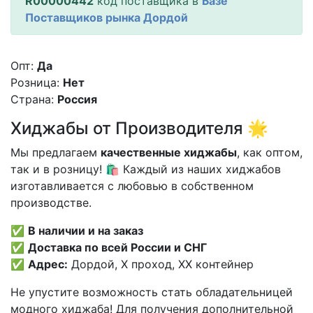
R00000442
код поставщика в
Базе
Поставщиков рынка Дордой
Опт:
Да
Розница:
Нет
Страна:
Россия
Хиджабы от Производителя 🌟
Мы предлагаем
качественные хиджабы
, как оптом,
так и в розницу! 🛍️ Каждый из наших хиджабов
изготавливается с любовью в собственном
производстве.
✅
В наличии и на заказ
✅
Доставка по всей России и СНГ
✅
Адрес:
Дордой, X проход, XX контейнер
Не упустите возможность стать обладательницей
модного хиджаба! Для получения дополнительной