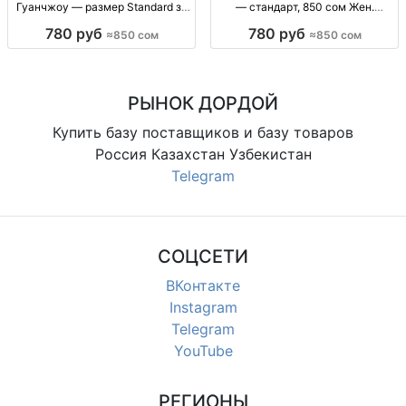
Гуанчжоу — размер Standard за
— стандарт, 850 сом Жен.
850 сом Женская одежда оптом,
одежда опт, Китай, р-р стандарт,
780 руб
780 руб
≈850 сом
≈850 сом
р-р Standard, поставка из
850 сом, поставки из Гуанчжоу.
Гуанчжоу, 850 сом
РЫНОК ДОРДОЙ
Купить базу поставщиков и базу товаров
Россия Казахстан Узбекистан
Telegram
СОЦСЕТИ
ВКонтакте
Instagram
Telegram
YouTube
РЕГИОНЫ