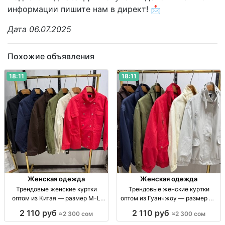
информации пишите нам в директ! 📩
Дата 06.07.2025
Похожие объявления
18:11
18:11
Женская одежда
Женская одежда
Трендовые женские куртки
Трендовые женские куртки
оптом из Китая — размер M-L
оптом из Гуанчжоу — размер M–
Женские куртки, р-р M-L, Китай,
L Женские куртки оптом, р-р M–L,
2 110 руб
2 110 руб
≈2 300 сом
≈2 300 сом
опт, 2300 сом
Китай, 2300 сом