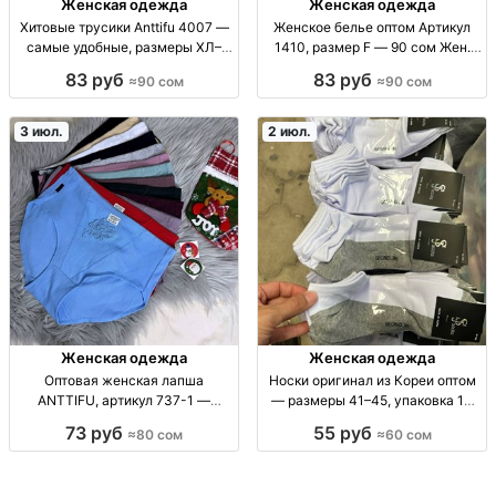
Женская одежда
Женская одежда
Хитовые трусики Anttifu 4007 —
Женское белье оптом Артикул
самые удобные, размеры ХЛ–
1410, размер F — 90 сом Жен.
3ХЛ жен. трусики повседн.
нижнее бельё, опт. Артикул 1410.
83 руб
83 руб
≈90 сом
≈90 сом
стайл, комфортная посадка; арт.
Размер F. Упак.: 10 шт. Цена: 90
4007; размеры: XL/XXL/XXXL; без
KGS.
брендов в опис
3 июл.
2 июл.
Женская одежда
Женская одежда
Оптовая женская лапша
Носки оригинал из Кореи оптом
ANTTIFU, артикул 737-1 —
— размеры 41–45, упаковка 10
размеры 2XL/3XL, 80 сом за
шт носки оптом, оригинал Корея;
73 руб
55 руб
≈80 сом
≈60 сом
штуку Женская лапша ANTTIFU
размер 41–45; в упаковке 10 шт;
арт.737-1, опт. Упак. 12 шт.
мужские; для розницы и
Размеры: XL/2XL/3XL. Цена: 80
оптовиков; сезон