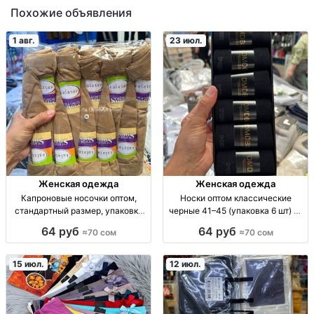
Похожие объявления
1 авг.
23 июл.
Женская одежда
Женская одежда
Капроновые носочки оптом,
Носки оптом классические
стандартный размер, упаковка
черные 41–45 (упаковка 6 шт) —
10 пар Капрон. носочки, р-р
качество и оптовая цена носки
64 руб
64 руб
≈70 сом
≈70 сом
стандарт, опт, уп. 10 пар — 70
оптом, черные, классика, р.41-
сом
45, упак.6шт, цена за упаковку,
повседневные
15 июл.
12 июл.