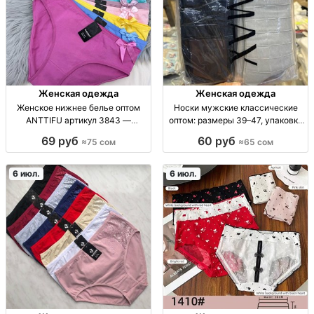
Женская одежда
Женская одежда
Женское нижнее белье оптом
Носки мужские классические
ANTTIFU артикул 3843 —
оптом: размеры 39–47, упаковка
размеры XL/2XL/3XL, 12 шт в
12 шт носки м. классич., повседн.,
69 руб
60 руб
≈75 сом
≈65 сом
упаковке Жен. белье оптом,
опт, размер: 39-41; 43-45; 45-47,
артикул 3843 ANTTIFU, размер
упаковка 12 шт, ц/шт в упак 65
XL/2XL/3XL, 12 шт/уп, цена за 1
KGS
6 июл.
6 июл.
шт, в наличии