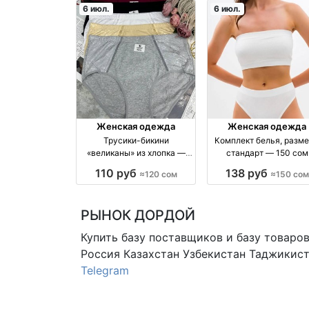
6 июл.
6 июл.
Женская одежда
Женская одежда
Трусики-бикини
Комплект белья, разм
«великаны» из хлопка —
стандарт — 150 сом
120 сом
110 руб
138 руб
≈120 сом
≈150 сом
РЫНОК ДОРДОЙ
Купить базу поставщиков и базу товаро
Россия Казахстан Узбекистан
Таджикист
Telegram