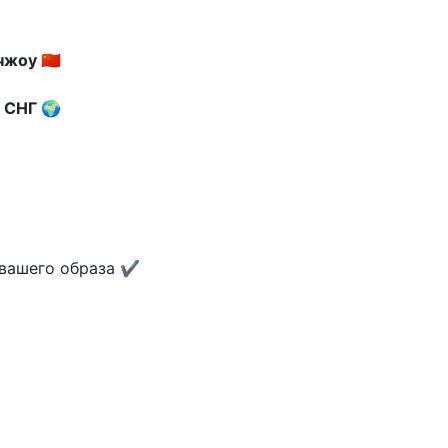
оу 🇨🇳
я СНГ 🌍
вашего образа ✔️