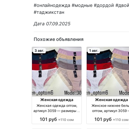
#онлайнодежда #модные #дордой #двой
#таджикстан
Дата 07.09.2025
Похожие объявления
3 авг.
1 авг.
Женская одежда
Женская одежда
Женская одежда оптом,
Женское нижнее бел
артикул 3059 — размеры L,
оптом, артикул 3059
XL, 2XL оптом
размеры L–2XL, Бишк
101 руб
101 руб
≈110 сом
≈110 сом
оптом производство
Киргизия