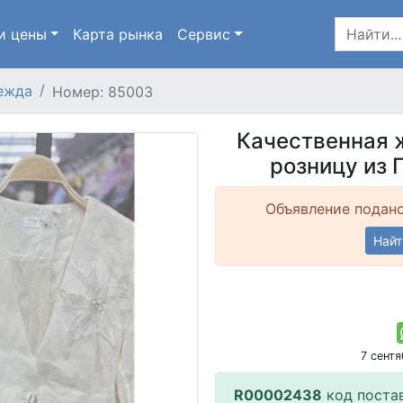
и цены
Карта
рынка
Сервис
ежда
Номер: 85003
Качественная 
розницу из Г
Объявление подано
Найт
7 сент
R00002438
код поста