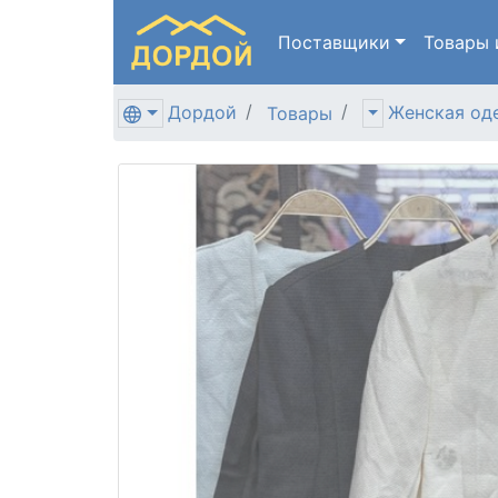
Поставщики
Товары
Дордой
Женская од
Товары