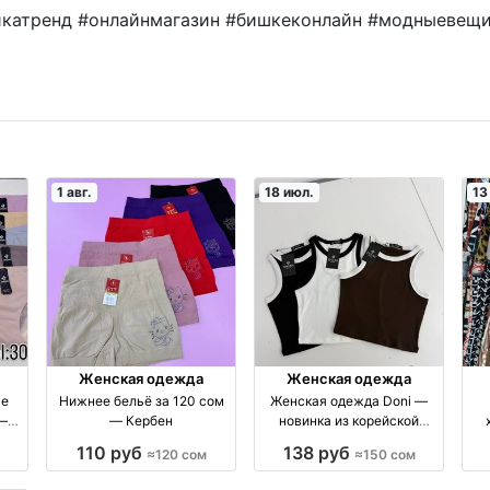
катренд #онлайнмагазин #бишкеконлайн #модныевещ
1 авг.
18 июл.
13
Женская одежда
Женская одежда
ье
Нижнее бельё за 120 сом
Женская одежда Doni —
 —
— Кербен
новинка из корейской
ек
«лапши», идеальная
110 руб
138 руб
≈120 сом
≈150 сом
посадка, производство
Бишкек производство