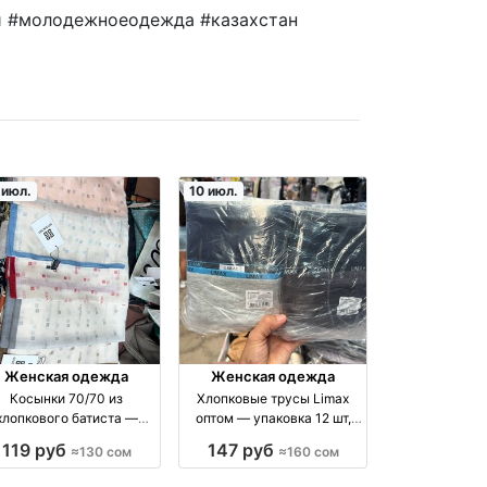
и #молодежноеодежда #казахстан
 июл.
10 июл.
Женская одежда
Женская одежда
Косынки 70/70 из
Хлопковые трусы Limax
хлопкового батиста —
оптом — упаковка 12 шт,
производство Китай
размеры 4–5–6 XL оптом
119 руб
147 руб
≈130 сом
≈160 сом
производство Китай
производство Киргизия