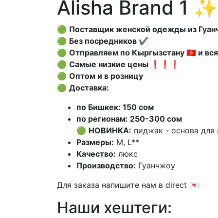
Alisha Brand 1 ✨
🟢
Поставщик женской одежды из Гуанчж
🟢
Без посредников ✔️
🟢
Отправляем по Кыргызстану 🇰🇬 и вс
🟢
Самые низкие цены ❗️❗️❗️
🟢
Оптом и в розницу
🟢
Доставка:
по Бишкек: 150 сом
по регионам: 250-300 сом
🟢
НОВИНКА:
пиджак - основа для 
Размеры:
M, L**
Качество:
люкс
Производство:
Гуанчжоу
Для заказа напишите нам в direct 💌
Наши хештеги: